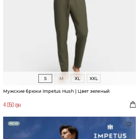
S
M
XL
XXL
Мужские брюки Impetus Hush | Цвет зеленый
4 050 грн
NEW