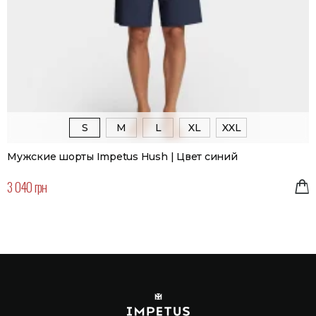
S
M
L
XL
XXL
Мужские шорты Impetus Hush | Цвет синий
3 040 грн