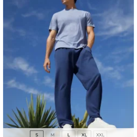
S
M
L
XL
XXL