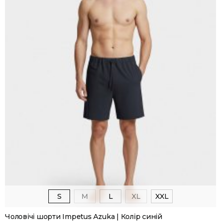
S
M
L
XL
XXL
Чоловічі шорти Impetus Azuka | Колір синій