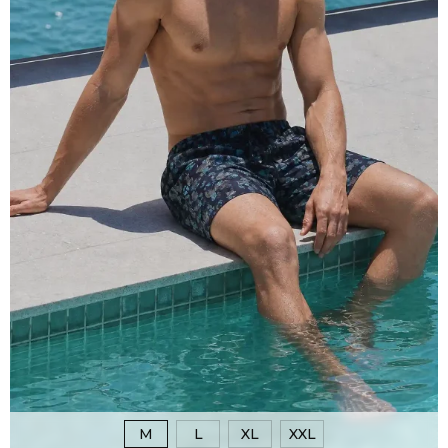
M
L
XL
XXL