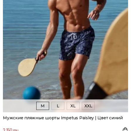
M
L
XL
XXL
Мужские пляжные шорты Impetus Paisley | Цвет синий
3 150 грн