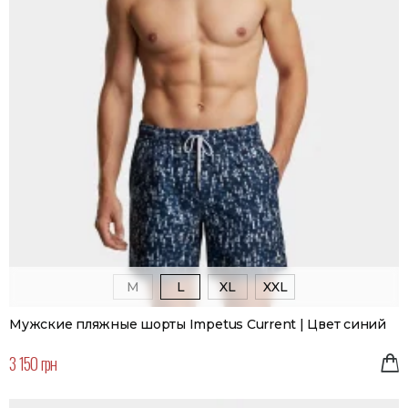
M
L
XL
XXL
Мужские пляжные шорты Impetus Current | Цвет синий
3 150 грн