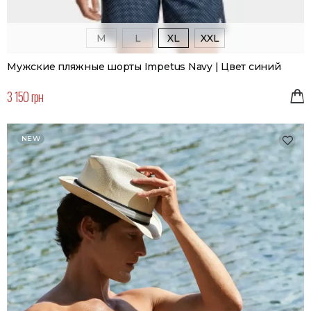
M
L
XL
XXL
Мужские пляжные шорты Impetus Navy | Цвет синий
3 150 грн
NEW