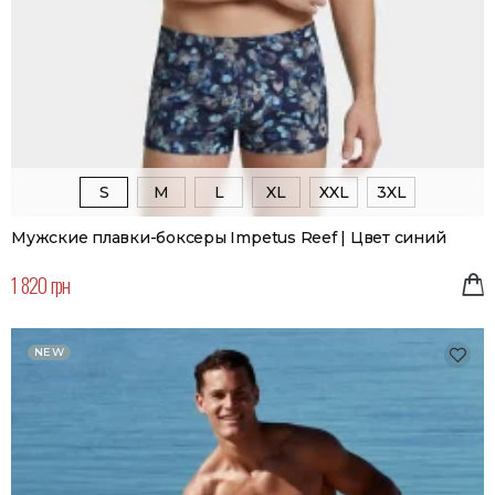
S
M
L
XL
XXL
3XL
Мужские плавки-боксеры Impetus Reef | Цвет синий
1 820 грн
NEW