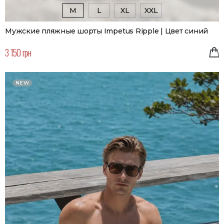
M
L
XL
XXL
Мужские пляжные шорты Impetus Ripple | Цвет синий
3 150 грн
NEW