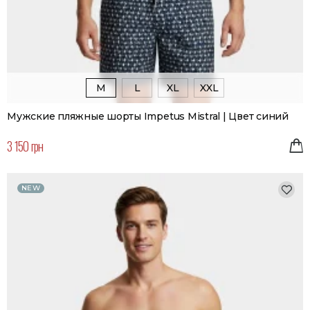
M
L
XL
XXL
Мужские пляжные шорты Impetus Mistral | Цвет синий
3 150 грн
NEW