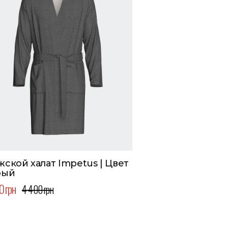
ской халат Impetus | Цвет
рый
0 грн
4 400 грн