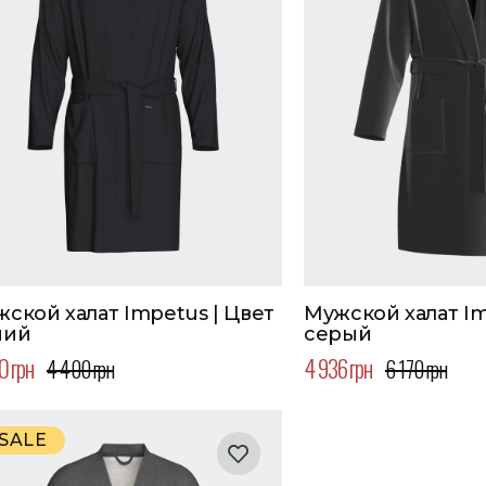
ской халат Impetus | Цвет
Мужской халат Im
ний
серый
0 грн
4 936 грн
4 400 грн
6 170 грн
SALE