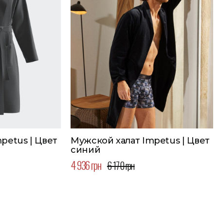
petus | Цвет
Мужской халат Impetus | Цвет
синий
4 936 грн
6 170 грн