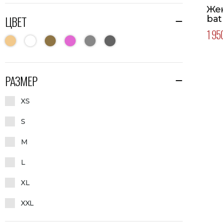
Жен
ЦВЕТ
bat
1 95
РАЗМЕР
XS
S
M
L
XL
XXL