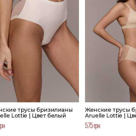
нские трусы бризилианы
Женские трусы 
elle Lottie | Цвет белый
Aruelle Lottie | 
грн
575 грн