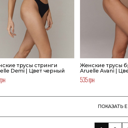
нские трусы стринги
Женские трусы 
elle Demi | Цвет черный
Aruelle Avani | Цв
грн
535 грн
ПОКАЗАТЬ 