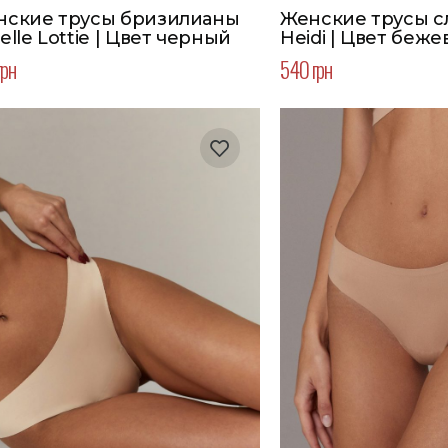
нские трусы бризилианы
Женские трусы сл
Aruelle Lottie | Цвет черный
Heidi | Цвет беж
грн
540 грн