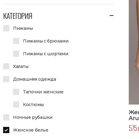
КАТЕГОРИЯ
Пижамы
Пижамы с брюками
Пижамы с шортами
Халаты
Домашняя одежда
Тапочки женские
Костюмы
Же
Ночные рубашки
Aru
575 
Женское белье