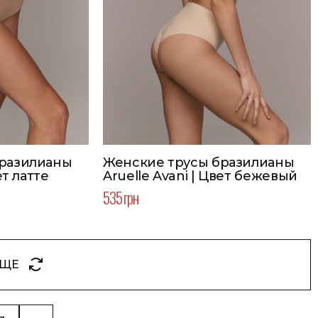
бразилианы
Женские трусы бразилианы
ет латте
Aruelle Avani | Цвет бежевый
535 грн
ЕЩЕ