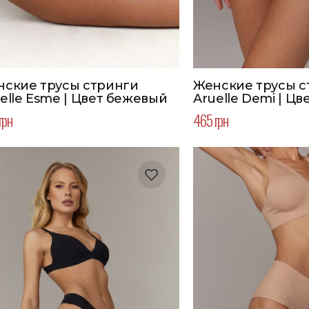
нские трусы стринги
Женские трусы с
elle Esme | Цвет бежевый
Aruelle Demi | Цв
грн
465 грн