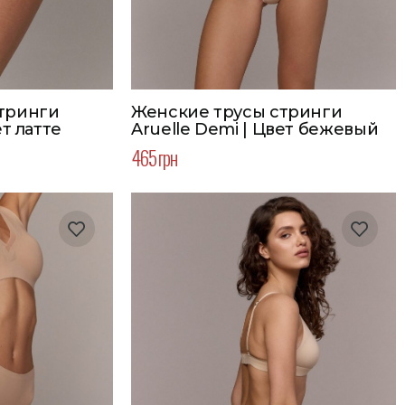
тринги
Женские трусы стринги
ет латте
Aruelle Demi | Цвет бежевый
465 грн