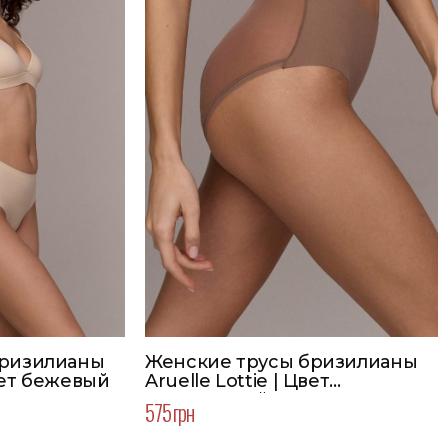
бризилианы
Женские трусы бризилианы
Цвет бежевый
Aruelle Lottie | Цвет
шоколадный
575 грн