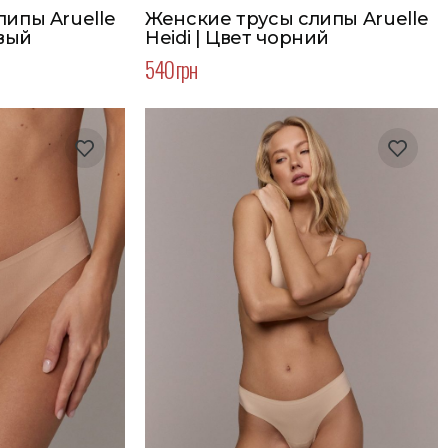
ипы Aruelle
Женские трусы слипы Aruelle
евый
Heidi | Цвет чорний
540 грн