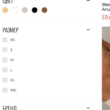
ЦВЕТ
Же
575 
РАЗМЕР
XS
S
M
L
XL
XXL
БРЕНД