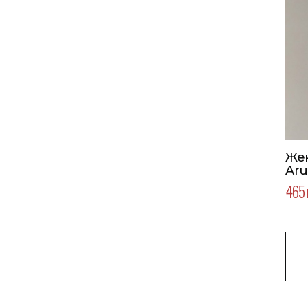
Же
Aru
465 