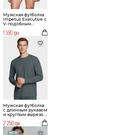
Мужская футболка
Impetus Executive с
V-подобным
вырезом | Цвет
1 590 грн
белый
Мужская футболка
с длинным рукавом
и круглым вырезом
| Цвет зеленый
2 250 грн
NEW