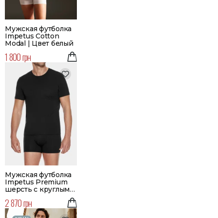
Мужская футболка
Impetus Cotton
Modal | Цвет белый
1 800 грн
Мужская футболка
Impetus Premium
шерсть с круглым
вырезом | Цвет
2 870 грн
черный