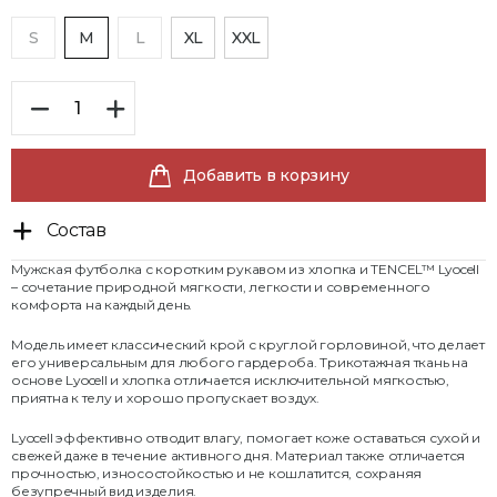
S
M
L
XL
XXL
Добавить в корзину
Состав
Мужская футболка с коротким рукавом из хлопка и TENCEL™ Lyocell
– сочетание природной мягкости, легкости и современного
комфорта на каждый день.
Модель имеет классический крой с круглой горловиной, что делает
его универсальным для любого гардероба. Трикотажная ткань на
основе Lyocell и хлопка отличается исключительной мягкостью,
приятна к телу и хорошо пропускает воздух.
Lyocell эффективно отводит влагу, помогает коже оставаться сухой и
свежей даже в течение активного дня. Материал также отличается
прочностью, износостойкостью и не кошлатится, сохраняя
безупречный вид изделия.