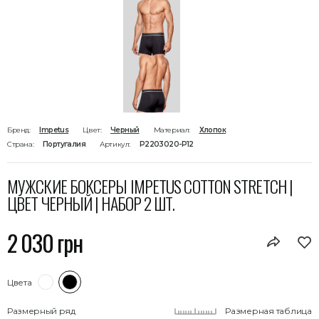
Бренд:
Impetus
Цвет:
Черный
Материал:
Хлопок
Страна:
Португалия
Артикул:
P2203020-P12
МУЖСКИЕ БОКСЕРЫ IMPETUS COTTON STRETCH |
ЦВЕТ ЧЕРНЫЙ | НАБОР 2 ШТ.
2 030 грн
Цвета
Размерный ряд
Размерная таблица