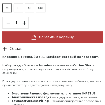
M
L
XL
XXL
Добавить в корзину
Состав
Классика на каждый день. Комфорт, который не подводит.
Набор из двух боксеров
Impetus
из коллекции
Cotton Stretch
создан для тех, кто ценит практичность, чистый стиль и свободу
движений.
Благодаря сочетанию мягкого хлопка с эластаном белье идеально
прилегает к телу и адаптируется к каждому шагу.
Эластичный пояс с фирменным логотипом IMPETUS
Анатомическая посадка
— поддержка там, где это важно
Технология Less Pilling
— технология против образования
катышек