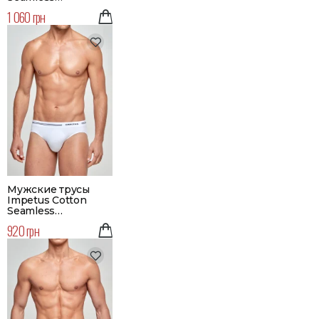
бесшовные | | Цвет
1 060 грн
серый
Мужские трусы
Impetus Cotton
Seamless
бесшовные | | Цвет
920 грн
белый