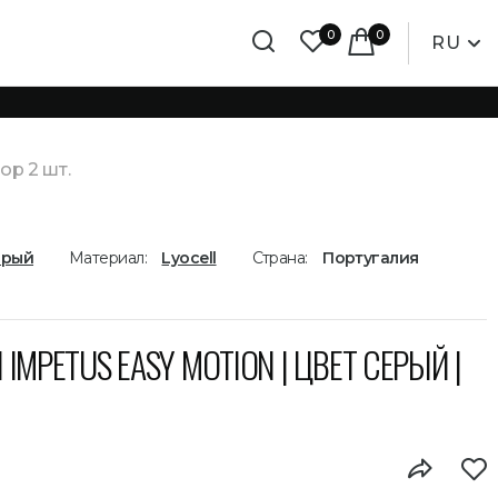
0
0
RU
ор 2 шт.
ерый
Материал:
Lyocell
Страна:
Португалия
MPETUS EASY MOTION | ЦВЕТ СЕРЫЙ |