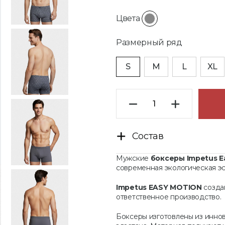
Цвета
Размерный ряд
S
M
L
XL
Состав
Мужские
боксеры Impetus E
современная экологическая э
Impetus EASY MOTION
создан
ответственное производство.
Боксеры изготовлены из инно