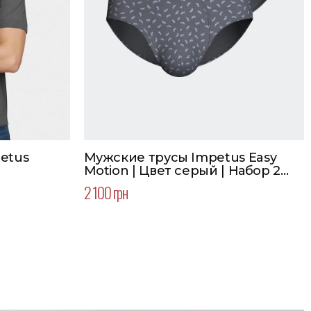
etus
Мужские трусы Impetus Easy
Motion | Цвет серый | Набор 2
шт.
2 100 грн