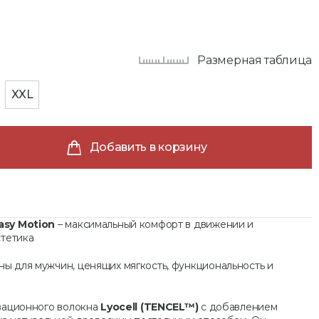
Размерная таблица
XXL
Добавить в корзину
asy Motion
– максимальный комфорт в движении и
стетика
ы для мужчин, ценящих мягкость, функциональность и
вационного волокна
Lyocell (TENCEL™)
с добавлением