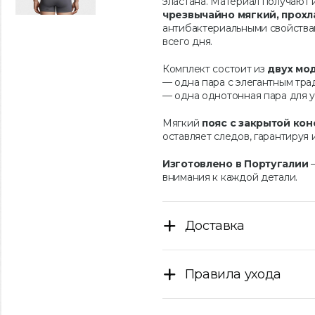
эластана. Материал получают
чрезвычайно мягкий, прох
антибактериальными свойства
всего дня.
Комплект состоит из
двух мо
— одна пара с элегантным тр
— одна однотонная пара для 
Мягкий
пояс с закрытой ко
оставляет следов, гарантируя
Изготовлено в Португалии
—
внимания к каждой детали.
Доставка
Правила ухода