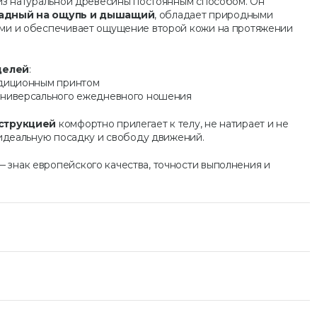
 из натуральной древесины постоянным способом. Он
ладный на ощупь и дышащий
, обладает природными
ми и обеспечивает ощущение второй кожи на протяжении
делей
:
адиционным принтом
универсального ежедневного ношения
нструкцией
комфортно прилегает к телу, не натирает и не
 идеальную посадку и свободу движений.
 знак европейского качества, точности выполнения и