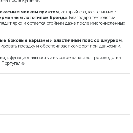
ани после купания.
икатным мелким принтом
, который создает стильное
ирменным логотипом бренда
. Благодаря технологии
лядит ярко и остается стойким даже после многочисленных
ые боковые карманы
и
эластичный пояс со шнурком
,
лировать посадку и обеспечивает комфорт при движении.
вид, функциональность и высокое качество производства
в Португалии.