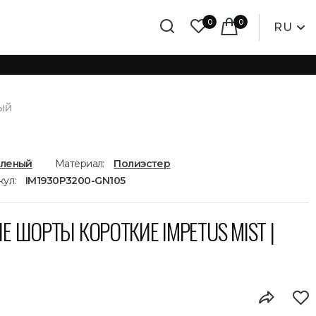
0
0
RU
ый
еленый
Материал:
Полиэстер
кул:
IM1930P3200-GN105
ШОРТЫ КОРОТКИЕ IMPETUS MIST |