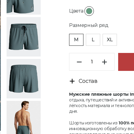
Цвета
Размерный ряд
M
L
XL
Состав
Мужские пляжные шорты Im
отдыха, путешествий и активн
лёгкость материала и техноло
дня.
Шорты изготовлены из
100% 
инновационную обработку воло