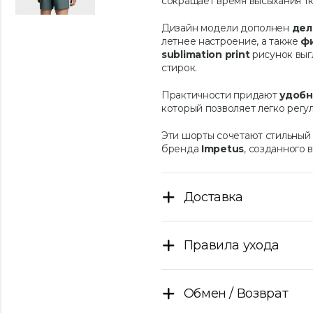
сокращает время высыхания тк
Дизайн модели дополнен
дел
летнее настроение, а также
ф
sublimation print
рисунок выг
стирок.
Практичности придают
удобн
который позволяет легко регу
Эти шорты сочетают стильный 
бренда
Impetus
, созданного 
Доставка
Правила ухода
Обмен / Возврат