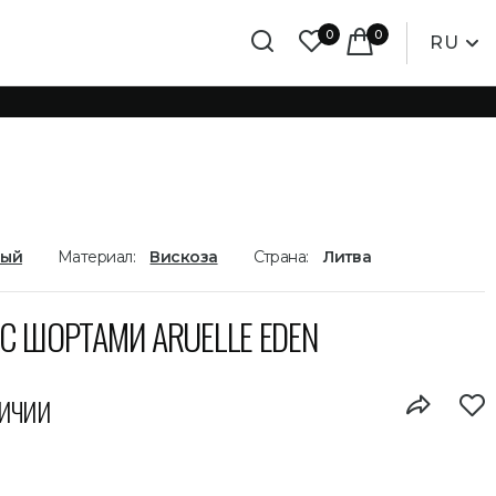
0
0
RU
лый
Материал:
Вискоза
Страна:
Литва
С ШОРТАМИ ARUELLE EDEN
личии