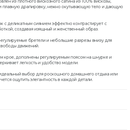
овлен из плотного вискозного сатина из 100% вискозы,
 и плавную драпировку, нежно окутывающую тело и дающую
к с деликатным сиянием эффектно контрастирует с
боткой, создавая изящный и женственный образ.
регулируемые бретели и небольшие разрезы внизу для
свободы движений.
 крое, дополнены регулируемым поясом на шнурке и
еркивает легкость и удобство модели.
– идеальный выбор для роскошного домашнего отдыха или
чется ощутить элегантность в каждой детали.