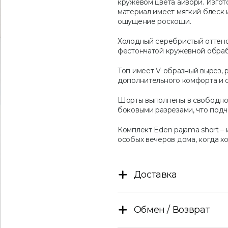
кружевом цвета айвори. Изгот
материал имеет мягкий блеск
ощущение роскоши.
Холодный серебристый оттено
фестончатой ​​кружевной обра
Топ имеет V-образный вырез, 
дополнительного комфорта и 
Шорты выполнены в свободном
боковыми разрезами, что подч
Комплект Eden pajama short 
особых вечеров дома, когда хо
Доставка
Обмен / Возврат