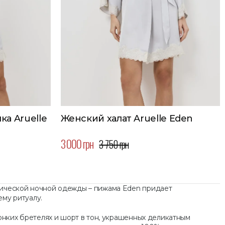
ка Aruelle
Женский халат Aruelle Eden
3 000 грн
3 750 грн
ической ночной одежды – пижама Eden придает
му ритуалу.
тонких бретелях и шорт в тон, украшенных деликатным