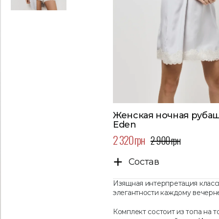
Женская ночная рубаш
Eden
2 320 грн
2 900 грн
Состав
Изящная интерпретация класс
элегантности каждому вечерне
Комплект состоит из топа на 