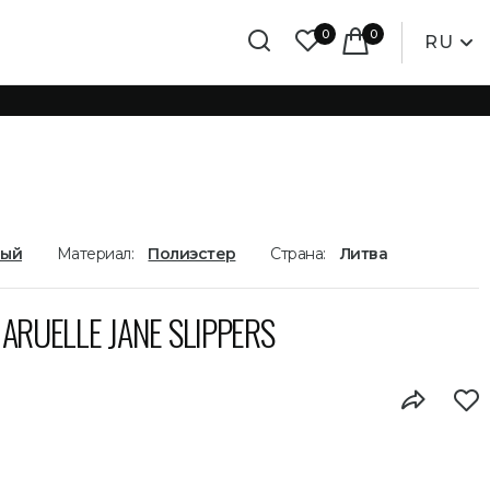
0
0
RU
лый
Материал:
Полиэстер
Страна:
Литва
RUELLE JANE SLIPPERS