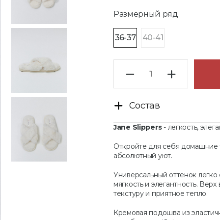
Размерный ряд
36-37
40-41
Состав
Jane Slippers
- легкость, эле
Откройте для себя домашние 
абсолютный уют.
Универсальный оттенок легко
мягкость и элегантность. Вер
текстуру и приятное тепло.
Кремовая подошва из эластичн