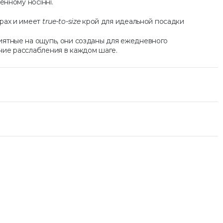
енному носінні.
рах и имеет
true-to-size
крой для идеальной посадки
иятные на ощупь, они созданы для ежедневного
ние расслабления в каждом шаге.