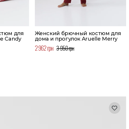
стюм для
Женский брючный костюм для
le Candy
дома и прогулок Aruelle Merry
2 962 грн
3 950 грн