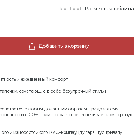
Размерная таблица
Добавить в корзину
гантность и ежедневный комфорт
тапочки, сочетающие в себе безупречный стиль и
 сочетается с любым домашним образом, придавая ему
х выполнен из 100% полиэстера, что обеспечивает комфортную
ого и износостойкого PVС.
–
компаунду гарантує тривалу