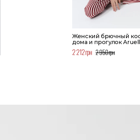
Женский брючный ко
дома и прогулок Aruel
2 212 грн
2 950 грн