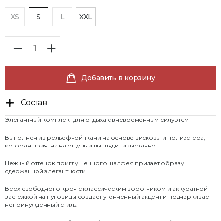
XS
S
L
XXL
Добавить в корзину
Состав
Элегантный комплект для отдыха с вневременным силуэтом
Выполнен из рельефной ткани на основе вискозы и полиэстера,
которая приятна на ощупь и выглядит изысканно.
Нежный оттенок приглушенного шалфея придает образу
сдержанной элегантности
Верх свободного кроя с классическим воротником и аккуратной
застежкой на пуговицы создает утонченный акцент и подчеркивает
непринужденный стиль.