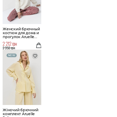
Женский брючный
костюм для дома и
прогулок Aruelle
Candy
2 212 грн
2 950 грн
NEW
Жіночий брючний
комплект Aruelle