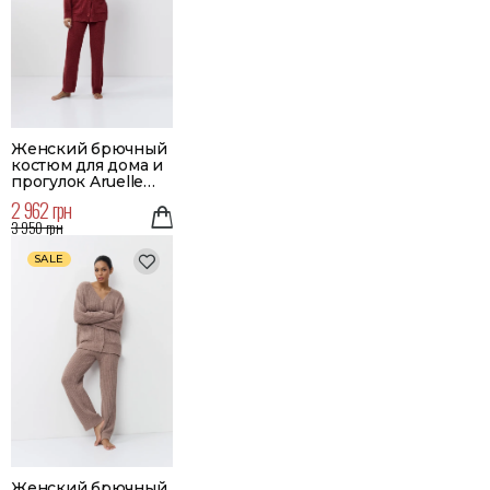
Женский брючный
костюм для дома и
прогулок Aruelle
Merry
2 962 грн
3 950 грн
SALE
Женский брючный