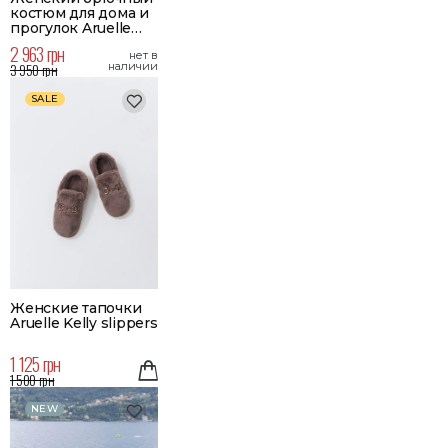
костюм для дома и
прогулок Aruelle
Jolie
2 963 грн
нет в
3 950 грн
наличии
SALE
Женские тапочки
Aruelle Kelly slippers
1 125 грн
1 500 грн
NEW