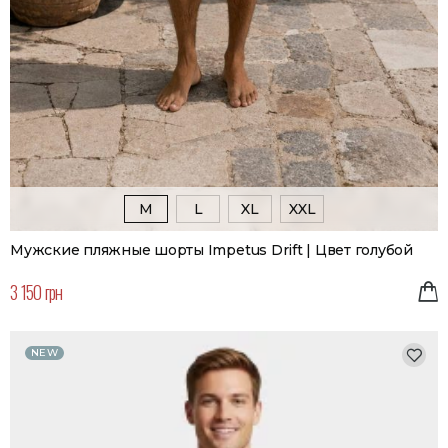
M
L
XL
XXL
Мужские пляжные шорты Impetus Drift | Цвет голубой
3 150 грн
NEW