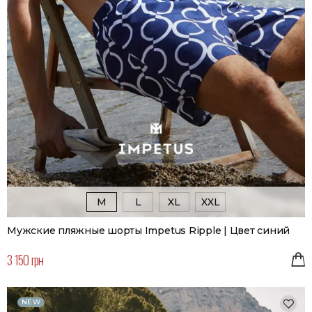
M
L
XL
XXL
Мужские пляжные шорты Impetus Ripple | Цвет синий
3 150 грн
NEW