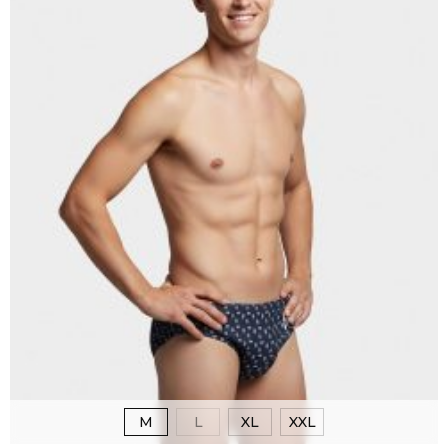
M
L
XL
XXL