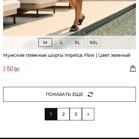
M
L
XL
XXL
Мужские пляжные шорты Impetus Flow | Цвет зеленый
3 150 грн
ПОКАЗАТЬ ЕЩЕ
1
2
3
»