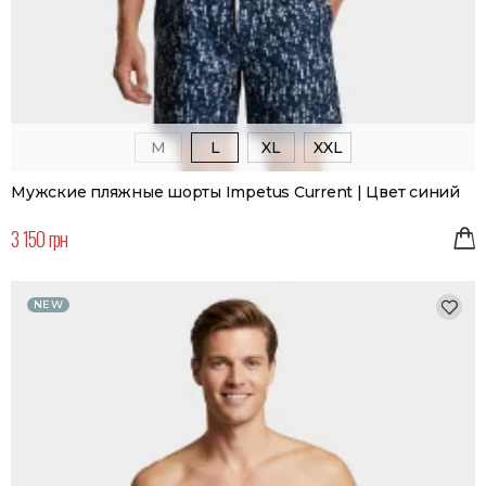
M
L
XL
XXL
Мужские пляжные шорты Impetus Current | Цвет синий
3 150 грн
NEW