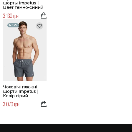
шорты Impetus |
Цвет темно-синий
3 130 грн
NEW
Чоловічі пляжні
шорти Impetus |
Колір сірий
3 070 грн