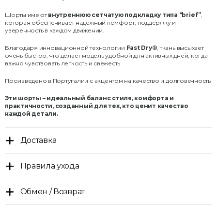
Шорты имеют
внутреннюю сетчатую подкладку типа “brief”
,
которая обеспечивает надежный комфорт, поддержку и
уверенность в каждом движении.
Благодаря инновационной технологии
Fast Dry®
, ткань высыхает
очень быстро, что делает модель удобной для активных дней, когда
важно чувствовать легкость и свежесть.
Произведено в Португалии с акцентом на качество и долговечность
Эти шорты – идеальный баланс стиля, комфорта и
практичности, созданный для тех, кто ценит качество
каждой детали.
Доставка
Правила ухода
Обмен / Возврат