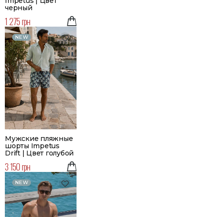
Impetus | Цвет
черный
1 275 грн
NEW
Мужские пляжные
шорты Impetus
Drift | Цвет голубой
3 150 грн
NEW