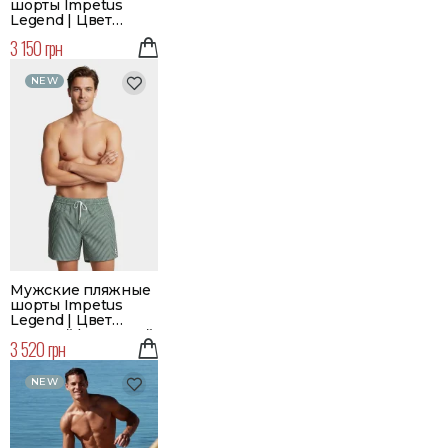
шорты Impetus
Legend | Цвет
голубой
3 150 грн
NEW
Мужские пляжные
шорты Impetus
Legend | Цвет
зеленый | Большой
3 520 грн
размер
NEW