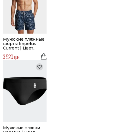
Мужские пляжные
шорты Impetus
Current | Цвет
синий | Большой
3 520 грн
размер
Мужские плавки