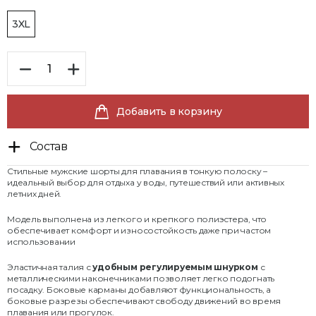
3XL
Добавить в корзину
Состав
Стильные мужские шорты для плавания в тонкую полоску –
идеальный выбор для отдыха у воды, путешествий или активных
летних дней.
Модель выполнена из легкого и крепкого полиэстера, что
обеспечивает комфорт и износостойкость даже при частом
использовании
Эластичная талия с
удобным регулируемым шнурком
с
металлическими наконечниками позволяет легко подогнать
посадку. Боковые карманы добавляют функциональность, а
боковые разрезы обеспечивают свободу движений во время
плавания или прогулок.