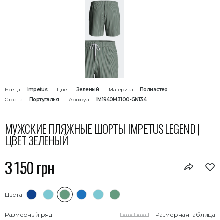
Бренд:
Impetus
Цвет:
Зеленый
Материал:
Полиэстер
Страна:
Португалия
Артикул:
IM1940M3100-GN134
МУЖСКИЕ ПЛЯЖНЫЕ ШОРТЫ IMPETUS LEGEND |
ЦВЕТ ЗЕЛЕНЫЙ
3 150 грн
Цвета
Размерный ряд
Размерная таблица