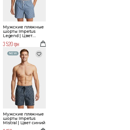
Мужские пляжные
шорты Impetus
Legend | Цвет
голубой | Большой
3 520 грн
размер
NEW
Мужские пляжные
шорты Impetus
Mistral | Цвет синий