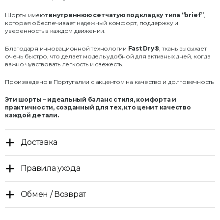
Шорты имеют
внутреннюю сетчатую подкладку типа “brief”
,
которая обеспечивает надежный комфорт, поддержку и
уверенность в каждом движении.
Благодаря инновационной технологии
Fast Dry®
, ткань высыхает
очень быстро, что делает модель удобной для активных дней, когда
важно чувствовать легкость и свежесть.
Произведено в Португалии с акцентом на качество и долговечность
Эти шорты – идеальный баланс стиля, комфорта и
практичности, созданный для тех, кто ценит качество
каждой детали.
Доставка
Правила ухода
Обмен / Возврат