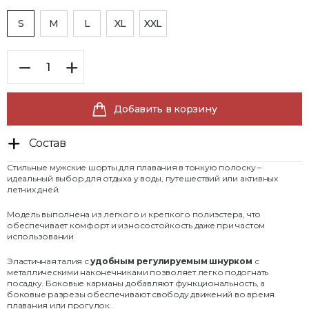
S
M
L
XL
XXL
Добавить в корзину
Состав
Стильные мужские шорты для плавания в тонкую полоску –
идеальный выбор для отдыха у воды, путешествий или активных
летних дней.
Модель выполнена из легкого и крепкого полиэстера, что
обеспечивает комфорт и износостойкость даже при частом
использовании
Эластичная талия с
удобным регулируемым шнурком
с
металлическими наконечниками позволяет легко подогнать
посадку. Боковые карманы добавляют функциональность, а
боковые разрезы обеспечивают свободу движений во время
плавания или прогулок.