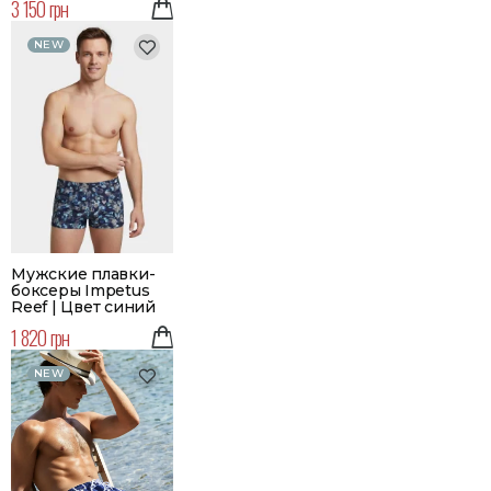
3 150 грн
NEW
Мужские плавки-
боксеры Impetus
Reef | Цвет синий
1 820 грн
NEW