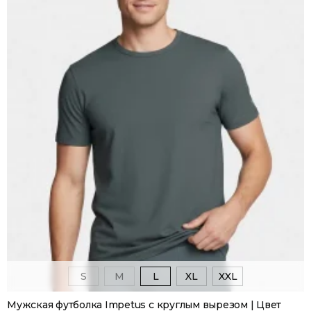
S
M
L
XL
XXL
Мужская футболка Impetus с круглым вырезом | Цвет