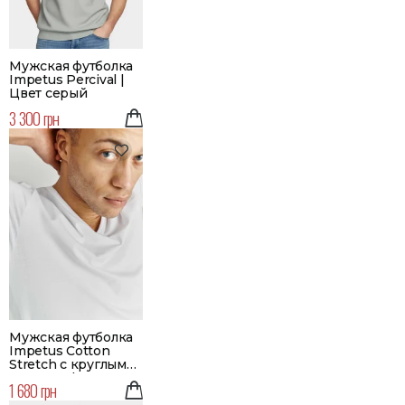
Мужская футболка
Impetus Percival |
Цвет серый
3 300 грн
Мужская футболка
Impetus Cotton
Stretch с круглым
вырезом | Цвет
1 680 грн
белый