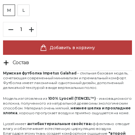
M
L
Добавить в корзину
Состав
Мужская футболка Impetus Galahad
– стильная базовая модель,
сочетающая современный минимализм и премиальный комфорт.
Футболка имеет лаконичный однотонный дизайн, дополненный
деликатной текстурой в виде вертикальных полос.
Модель изготовлена из
100% Lyocell (TENCEL™)
- инновационного
волокна, полученного из натуральной древесины экологическим
способом. Материал очень мягкий,
нежнее шелка и прохладнее
хлопка
, хорошо пропускает воздух и приятно ощущается на коже.
Lyocell имеет
антибактериальные свойства
эффективно отводит
влагу и обеспечивает естественную циркуляцию воздуха.
Благодаря этому ткань создает комфортное ощущение
"второй