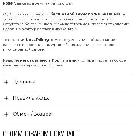
кожи",
даже во время активного дня.
Футболка выполнена по
бесшовной технологии Seamless
, что
делает ее эластичной и максимально комфортной в носке.
Отсутствие боковых швов уменьшает трение и позволяет изделию
идеально адаптироваться к движениям.
Технология
Less Pilling
помогает уменьшить образование
катышков и сохраняет аккуратный вид изделия даже после
многократной стирки.
Изделие
изготовлено в Португалии
, что гарантирует высокое
качество материалов и пошива.
Доставка
Правила ухода
Обмен / Возврат
С ЭТИМ ТОВАРОМ ПОКУПАЮТ