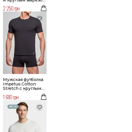
и круглым вырезом
| Цвет зеленый
2 250 грн
Мужская футболка
Impetus Cotton
Stretch с круглым
вырезом | Цвет
1 680 грн
черный
NEW