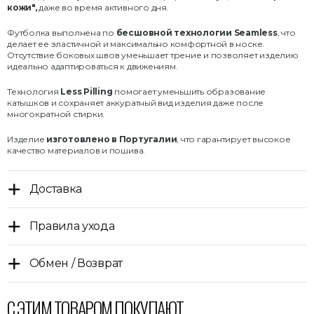
кожи",
даже во время активного дня.
Футболка выполнена по
бесшовной технологии Seamless
, что
делает ее эластичной и максимально комфортной в носке.
Отсутствие боковых швов уменьшает трение и позволяет изделию
идеально адаптироваться к движениям.
Технология
Less Pilling
помогает уменьшить образование
катышков и сохраняет аккуратный вид изделия даже после
многократной стирки.
Изделие
изготовлено в Португалии
, что гарантирует высокое
качество материалов и пошива.
Доставка
Правила ухода
Обмен / Возврат
С ЭТИМ ТОВАРОМ ПОКУПАЮТ