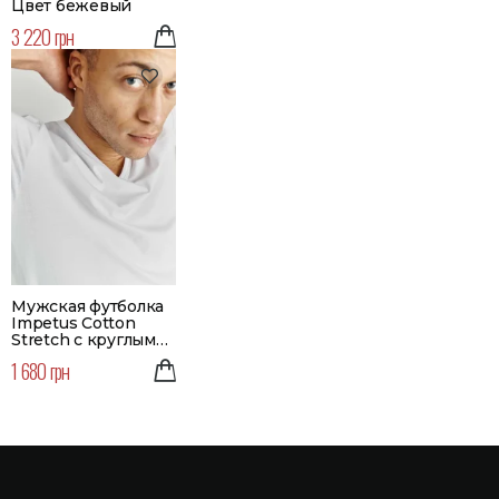
Цвет бежевый
3 220 грн
Мужская футболка
Impetus Cotton
Stretch с круглым
вырезом | Цвет
1 680 грн
белый