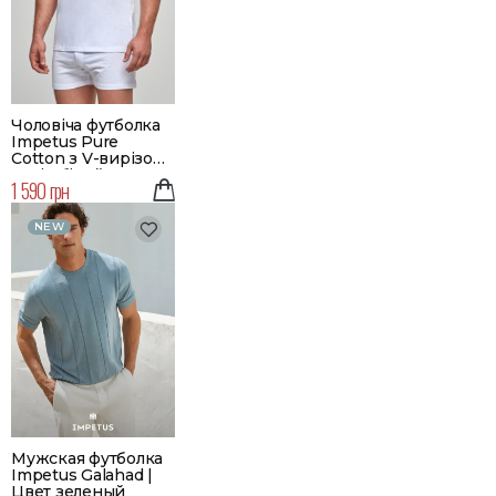
Чоловіча футболка
Impetus Pure
Cotton з V-вирізом |
Колір білий
1 590 грн
NEW
Мужская футболка
Impetus Galahad |
Цвет зеленый