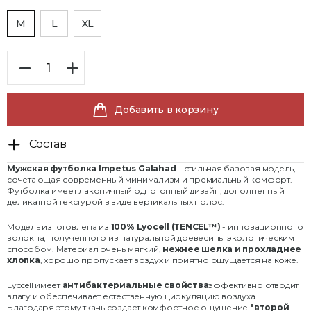
M
L
XL
Добавить в корзину
Состав
Мужская футболка Impetus Galahad
– стильная базовая модель,
сочетающая современный минимализм и премиальный комфорт.
Футболка имеет лаконичный однотонный дизайн, дополненный
деликатной текстурой в виде вертикальных полос.
Модель изготовлена из
100% Lyocell (TENCEL™)
- инновационного
волокна, полученного из натуральной древесины экологическим
способом. Материал очень мягкий,
нежнее шелка и прохладнее
хлопка
, хорошо пропускает воздух и приятно ощущается на коже.
Lyocell имеет
антибактериальные свойства
эффективно отводит
влагу и обеспечивает естественную циркуляцию воздуха.
Благодаря этому ткань создает комфортное ощущение
"второй