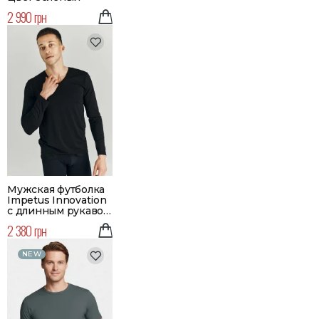
2 990 грн
Мужская футболка
Impetus Innovation
с длинным рукавом
с V-подобным
2 380 грн
вырезом | Цвет
черный
NEW