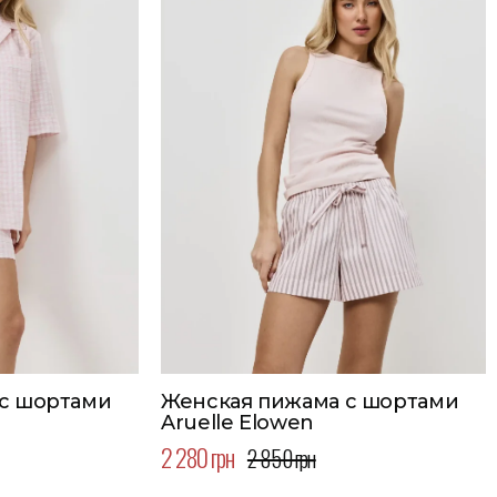
с шортами
Женская пижама с шортами
Aruelle Elowen
2 280 грн
2 850 грн