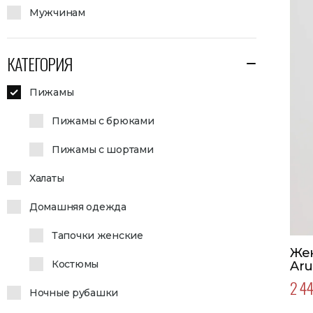
Мужчинам
КАТЕГОРИЯ
Пижамы
Пижамы с брюками
Пижамы с шортами
Халаты
Домашняя одежда
Тапочки женские
Же
Костюмы
Aru
2 44
Ночные рубашки