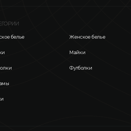
ЕГОРИИ
кое белье
Женское белье
ки
Майки
болки
Футболки
амы
ки