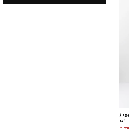
Же
Aru