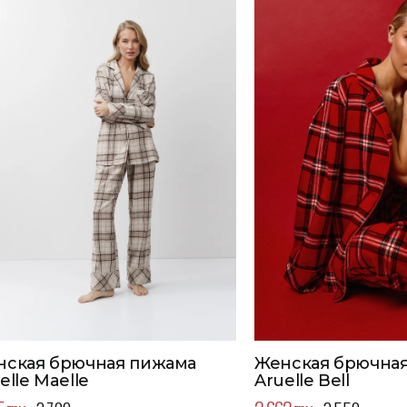
нская брючная пижама
Женская брючна
elle Maelle
Aruelle Bell