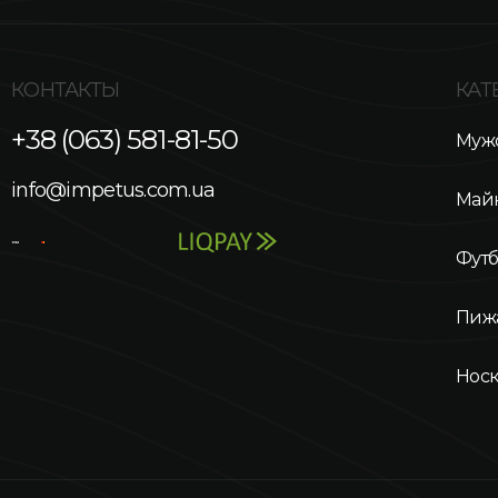
КОНТАКТЫ
КАТ
+38 (063) 581-81-50
Мужс
info@impetus.com.ua
Май
Фут
Пиж
Нос