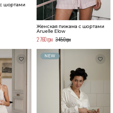
с шортами
Женская пижама с шортами
Aruelle Elow
2 760 грн
3 450 грн
NEW