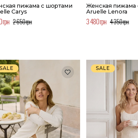
нская пижама с шортами
Женская пижама 
elle Carys
Aruelle Lenora
0 грн
3 480 грн
2 650 грн
4 350 грн
SALE
SALE