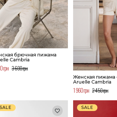
нская брючная пижама
elle Cambria
0 грн
3 600 грн
Женская пижама 
Aruelle Cambria
1 960 грн
2 450 грн
SALE
SALE