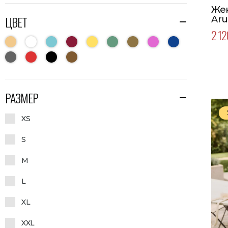
Же
ЦВЕТ
Aru
2 12
РАЗМЕР
XS
S
M
L
XL
XXL