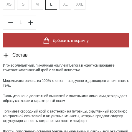
XS
S
M
L
XL
XXL
Добавить в корзину
Состав
Игриво элегантный, пижамный комплект Lenora в коротком варианте
сочетает классический крой с летней легкостью.
Модель изготовлена ​​из 100% хлопка — воздушного, дышащего и приятного к
телу.
Ткань украшена деликатной вышивкой с маленькими лимонами, что придает
образу свежести и характерный шарм.
Топ имеет свободный крой с застежкой на пуговицы, скругленный воротник с
контрастной окантовкой и акцентные манжеты, которые придают силуэту
структурированность, сохраняя мягкость и комфорт.
Шорты дополнены удобными боковыми карманами и лаконичной окантовкой,