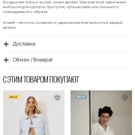
Воздушная ткань и чистые линии делают Solara set short идеальным
выбором для курорта, прогулок, путешествий или стильного
повседневного образа.
Aruelle – легкость, комфорт и сдержанная элегантность в каждой
детали.
Доставка
Обмен / Возврат
С ЭТИМ ТОВАРОМ ПОКУПАЮТ
SALE
NEW