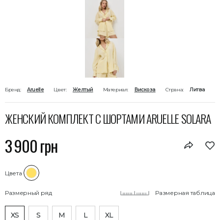
Бренд:
Aruelle
Цвет:
Желтый
Материал:
Вискоза
Страна:
Литва
ЖЕНСКИЙ КОМПЛЕКТ С ШОРТАМИ ARUELLE SOLARA
3 900 грн
Цвета
Размерный ряд
Размерная таблица
XS
S
M
L
XL