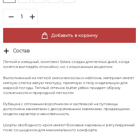
Добавить в корзину
Состав
Легкий и изящный, комплект Solara создан для теплых дней, когда
хочется выглядеть спокойно, но с изысканным акцентом.
Выполненный из легкой смеси вискозы и нейлона, материал имеет
мягкую слегка жатую текстуру, приятную к телу и идеальную для
жаркой погоды. Теплый оттенок butter yellow придает образу
солнечности и природной легкости.
Рубашка с отложным воротником и застежкой на пуговицы
дополнена манжетами с декоративными завязками, придающими
модели характер и женственность.
Шорты свободного кроя имеют боковые карманы и регулируемый
пояс со шнурком для максимального комфорта.