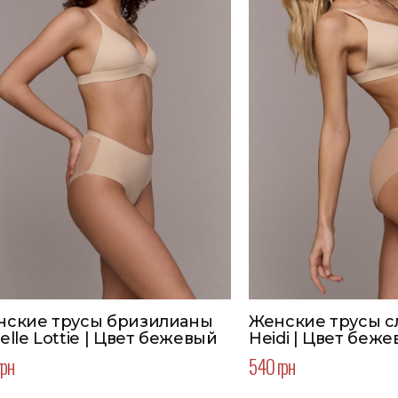
нские трусы бризилианы
Женские трусы сл
elle Lottie | Цвет бежевый
Heidi | Цвет беж
грн
540 грн