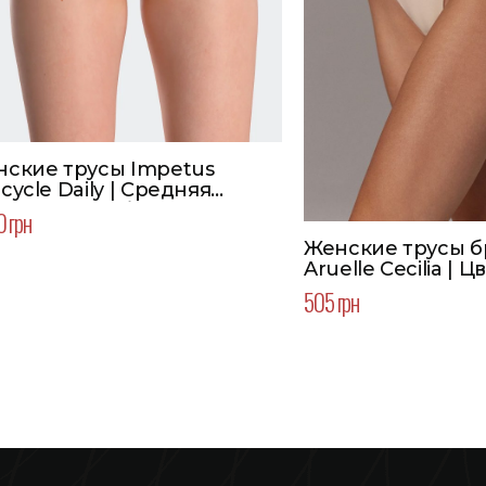
ские трусы Impetus
cycle Daily | Средняя
адка | Цвет бежевый
0 грн
Женские трусы 
Aruelle Cecilia |
505 грн