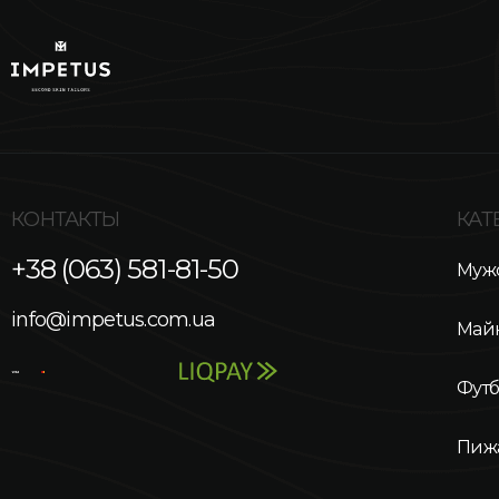
КОНТАКТЫ
КАТ
+38 (063) 581-81-50
Мужс
info@impetus.com.ua
Май
Фут
Пиж