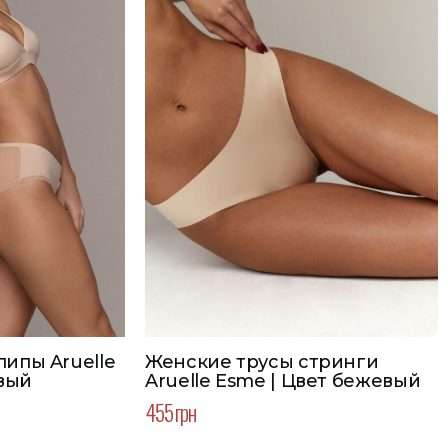
ипы Aruelle
Женские трусы стринги
евый
Aruelle Esme | Цвет бежевый
455 грн