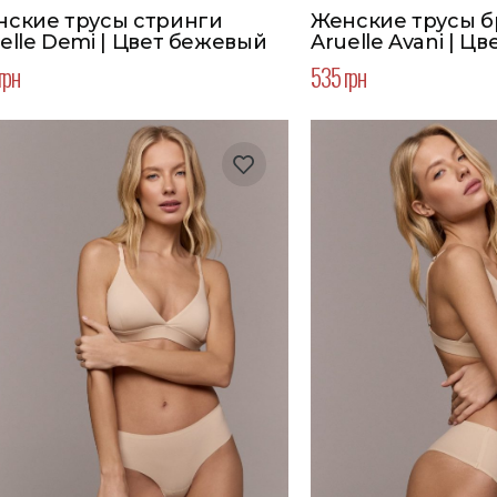
нские трусы стринги
Женские трусы 
elle Demi | Цвет бежевый
Aruelle Avani | Ц
грн
535 грн