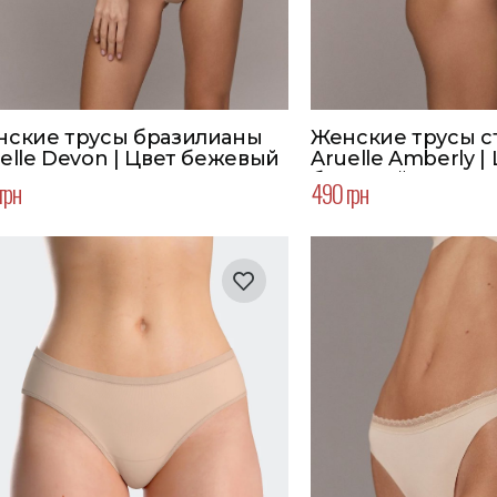
нские трусы бразилианы
Женские трусы с
elle Devon | Цвет бежевый
Aruelle Amberly |
бежевый
грн
490 грн