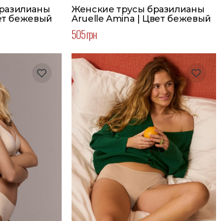
бразилианы
Женские трусы бразилианы
вет бежевый
Aruelle Amina | Цвет бежевый
505 грн