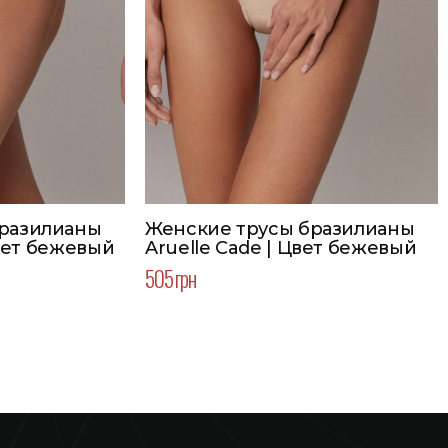
бразилианы
Женские трусы бразилианы
 Цвет бежевый
Aruelle Cade | Цвет бежевый
505 грн