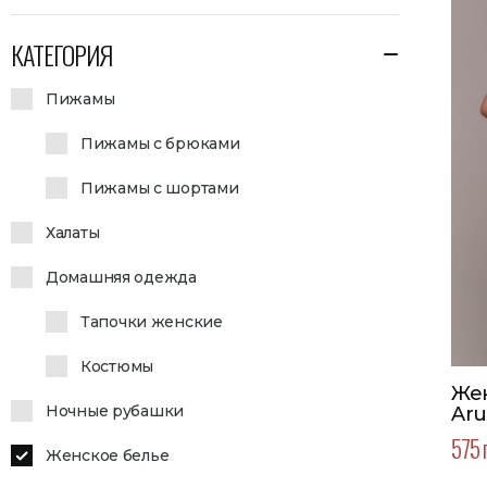
КАТЕГОРИЯ
Пижамы
Пижамы с брюками
Пижамы с шортами
Халаты
Домашняя одежда
Тапочки женские
Костюмы
Же
Ночные рубашки
Aru
575 
Женское белье