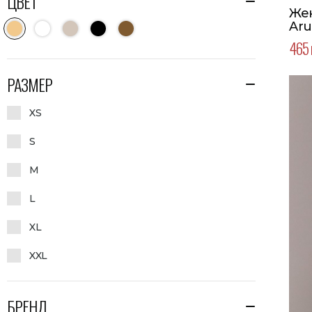
ЦВЕТ
Же
Aru
465 
РАЗМЕР
XS
S
M
L
XL
XXL
БРЕНД