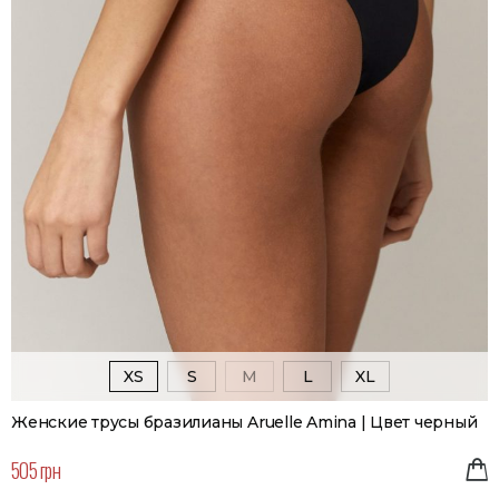
XS
S
M
L
XL
Женские трусы бразилианы Aruelle Amina | Цвет черный
505 грн