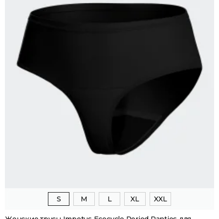
S
M
L
XL
XXL
Женские трусы Impetus Ecocycle Period Panties для