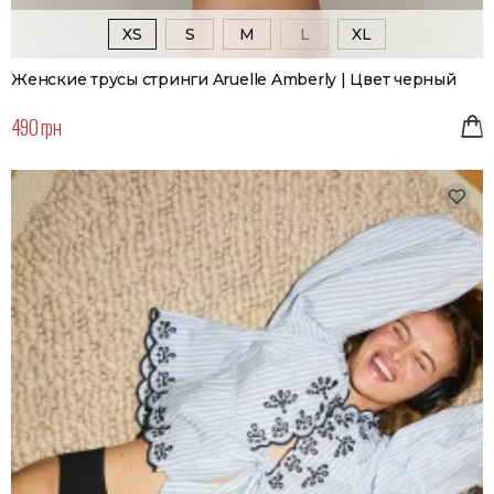
XS
S
M
L
XL
Женские трусы стринги Aruelle Amberly | Цвет черный
490 грн