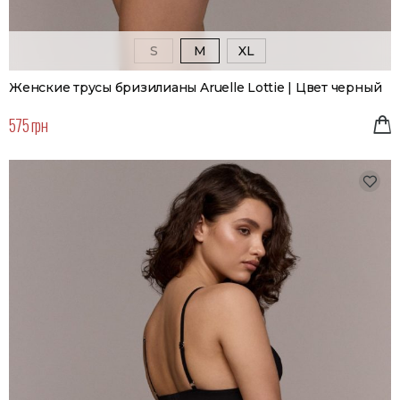
S
M
XL
Женские трусы бризилианы Aruelle Lottie | Цвет черный
575 грн