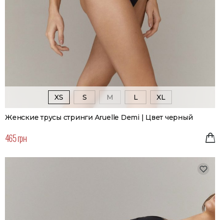
XS
S
M
L
XL
Женские трусы стринги Aruelle Demi | Цвет черный
465 грн