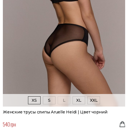
XS
S
L
XL
XXL
Женские трусы слипы Aruelle Heidi | Цвет чорний
540 грн