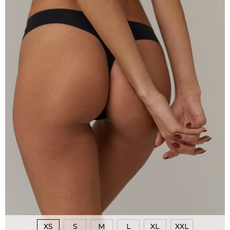
XS
S
M
L
XL
XXL