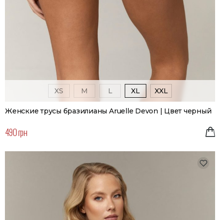
XS
M
L
XL
XXL
Женские трусы бразилианы Aruelle Devon | Цвет черный
490 грн