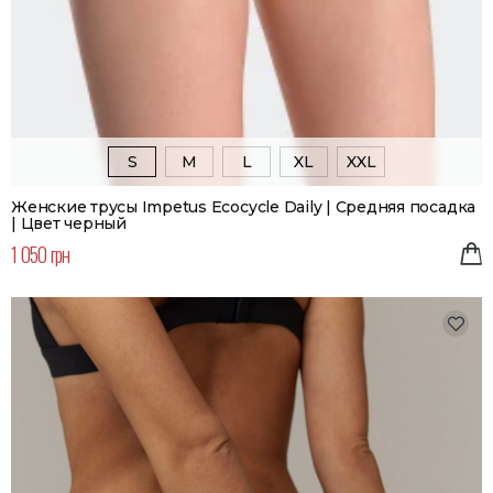
S
M
L
XL
XXL
Женские трусы Impetus Ecocycle Daily | Средняя посадка
| Цвет черный
1 050 грн