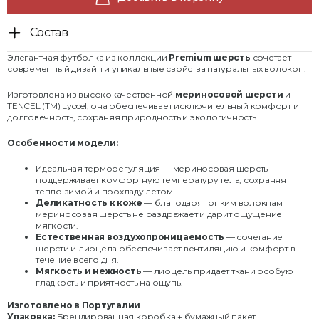
Состав
Элегантная футболка из коллекции
Premium шерсть
сочетает
современный дизайн и уникальные свойства натуральных волокон.
Изготовлена из высококачественной
мериносовой шерсти
и
TENCEL (TM) Lyocel, она обеспечивает исключительный комфорт и
долговечность, сохраняя природность и экологичность.
Особенности модели:
Идеальная терморегуляция — мериносовая шерсть
поддерживает комфортную температуру тела, сохраняя
тепло зимой и прохладу летом.
Деликатность к коже
— благодаря тонким волокнам
мериносовая шерсть не раздражает и дарит ощущение
мягкости.
Естественная воздухопроницаемость
— сочетание
шерсти и лиоцела обеспечивает вентиляцию и комфорт в
течение всего дня.
Мягкость и нежность
— лиоцель придает ткани особую
гладкость и приятность на ощупь.
Изготовлено в Португалии
Упаковка:
Брендированная коробка + бумажный пакет