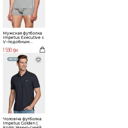
Мужская футболка
Impetus Executive с
V-подобным
вырезом | Цвет
1 590 грн
серый
NEW
Чоловіча футболка
Impetus Golden |
Колір темно-синій