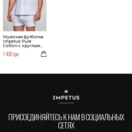
Мужская футболка
Impetus Pure
Cotton с круглым
вырезом | Цвет
1 430 грн
белый
ПРИСОЕДИНЯЙТЕСЬ К НАМ В СОЦИАЛЬНЫХ
СЕТЯХ