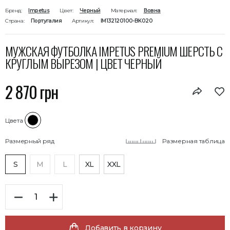
Бренд:
Impetus
Цвет:
Черный
Материал:
Вовна
Страна:
Португалия
Артикул:
IM132120100-BK020
МУЖСКАЯ ФУТБОЛКА IMPETUS PREMIUM ШЕРСТЬ С
КРУГЛЫМ ВЫРЕЗОМ | ЦВЕТ ЧЕРНЫЙ
2 870 грн
Цвета
Размерный ряд
Размерная таблица
S
M
L
XL
XXL
Добавить в корзину