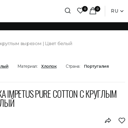
0
0
RU
 круглым вырезом | Цвет белый
елый
Материал:
Хлопок
Страна:
Португалия
А IMPETUS PURE COTTON С КРУГЛЫМ
ЕЛЫЙ