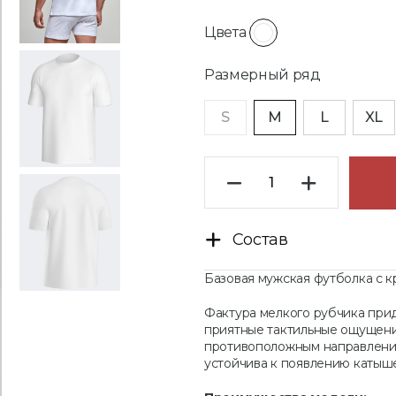
Цвета
Размерный ряд
S
M
L
XL
Состав
Базовая мужская футболка с кр
Фактура мелкого рубчика при
приятные тактильные ощущени
противоположным направление
устойчива к появлению катыш