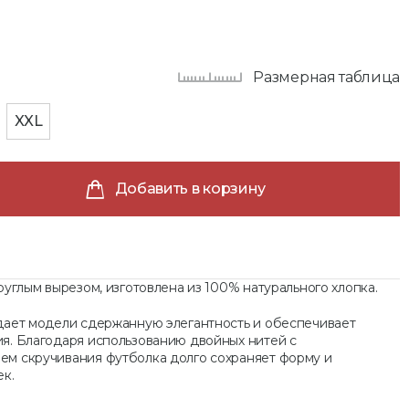
Размерная таблица
XXL
Добавить в корзину
углым вырезом, изготовлена ​​из 100% натурального хлопка.
дает модели сдержанную элегантность и обеспечивает
я. Благодаря использованию двойных нитей с
м скручивания футболка долго сохраняет форму и
ек.