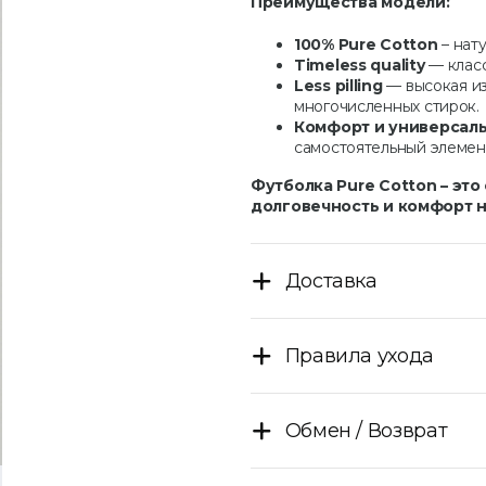
Преимущества модели:
100% Pure Cotton
– нат
Timeless quality
— класс
Less pilling
— высокая из
многочисленных стирок.
Комфорт и универсаль
самостоятельный элемен
Футболка Pure Cotton – эт
долговечность и комфорт н
Доставка
Правила ухода
Обмен / Возврат