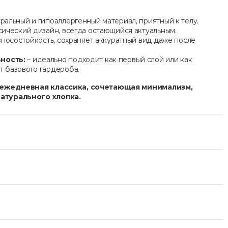
уральный и гипоаллергенный материал, приятный к телу.
ический дизайн, всегда остающийся актуальным.
носостойкость, сохраняет аккуратный вид даже после
ность:
– идеально подходит как первый слой или как
т базового гардероба.
о ежедневная классика, сочетающая минимализм,
атурального хлопка.