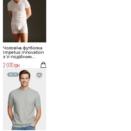
Чоловіча футболка
Impetus Innovation
з V-подібним
вирізом | Колір
2 070 грн
білий
NEW