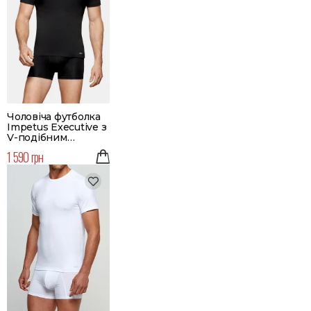
Чоловіча футболка
Impetus Executive з
V-подібним
вирізом | Колір
1 590 грн
чорний