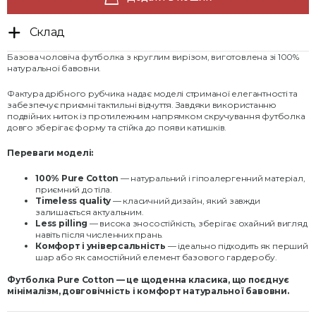
Склад
Базова чоловіча футболка з круглим вирізом, виготовлена зі 100%
натуральної бавовни.
Фактура дрібного рубчика надає моделі стриманої елегантності та
забезпечує приємні тактильні відчуття. Завдяки використанню
подвійних ниток із протилежним напрямком скручування футболка
довго зберігає форму та стійка до появи катишків.
Переваги моделі:
100% Pure Cotton
— натуральний і гіпоалергенний матеріал,
приємний до тіла.
Timeless quality
— класичний дизайн, який завжди
залишається актуальним.
Less pilling
— висока зносостійкість, зберігає охайний вигляд
навіть після численних прань.
Комфорт і універсальність
— ідеально підходить як перший
шар або як самостійний елемент базового гардеробу.
Футболка Pure Cotton — це щоденна класика, що поєднує
мінімалізм, довговічність і комфорт натуральної бавовни.