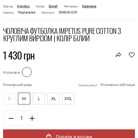
Бренд:
Impetus
Колір:
Білий
Матеріал:
Бавовна
Країна:
Португалія
Артикул:
1361001-001
ЧОЛОВІЧА ФУТБОЛКА IMPETUS PURE COTTON З
КРУГЛИМ ВИРІЗОМ | КОЛІР БІЛИЙ
1 430 грн
Кольори:
Розмірний ряд:
Розмірна таблиця
S
M
L
XL
XXL
Додати в кошик