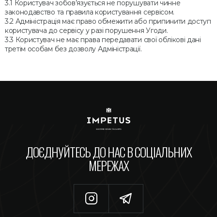
Користувач зобов’язується не порушувати чинне
законодавство та правила користування сервісом.
Адміністрація має право обмежити або припинити доступ
користувача до сервісу у разі порушення Угоди.
Користувач не має права передавати свої облікові дані
третім особам без дозволу Адміністрації.
ДОЄДНУЙТЕСЬ ДО НАС В СОЦІАЛЬНИХ
МЕРЕЖАХ