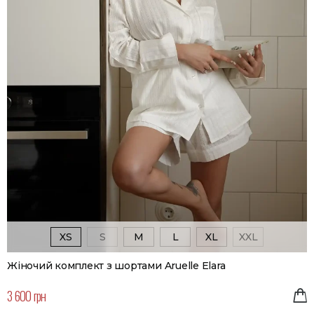
XS
S
M
L
XL
XXL
Жіночий комплект з шортами Aruelle Elara
3 600 грн