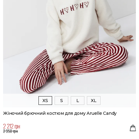
XS
S
L
XL
Жіночий брючний костюм для дому Aruelle Candy
2 212 грн
2 950 грн