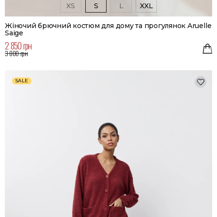
XS
S
L
XXL
Жіночий брючний костюм для дому та прогулянок Aruelle
Saige
2 850 грн
3 800 грн
SALE