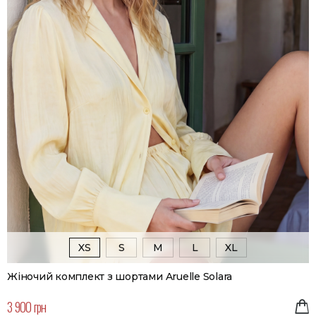
XS
S
M
L
XL
Жіночий комплект з шортами Aruelle Solara
3 900 грн