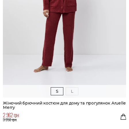
S
L
Жіночий брючний костюм для дому та прогулянок Aruelle
Merry
2 962 грн
3 950 грн