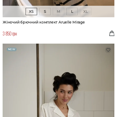
XS
S
M
L
XL
Жіночий брючний комплект Aruelle Mirage
3 850 грн
NEW