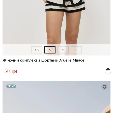
XS
S
M
L
Жіночий комплект з шортами Aruelle Mirage
3 200 грн
NEW