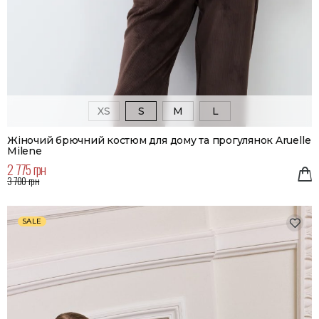
XS
S
M
L
Жіночий брючний костюм для дому та прогулянок Aruelle
Milene
2 775 грн
3 700 грн
SALE