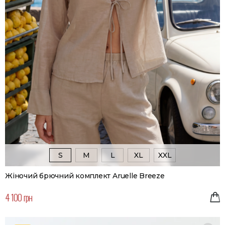
S
M
L
XL
XXL
Жіночий брючний комплект Aruelle Breeze
4 100 грн