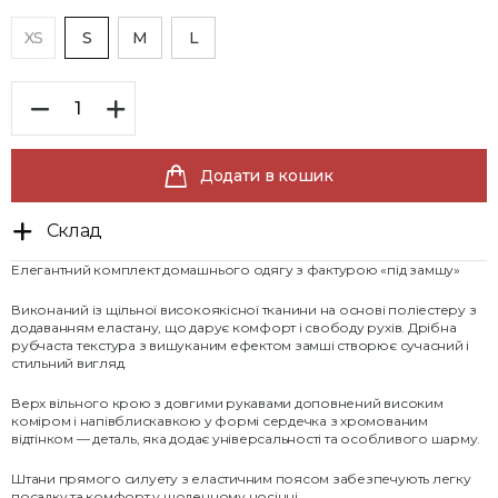
XS
S
M
L
Додати в кошик
Склад
Елегантний комплект домашнього одягу з фактурою «під замшу»
Виконаний із щільної високоякісної тканини на основі поліестеру з
додаванням еластану, що дарує комфорт і свободу рухів. Дрібна
рубчаста текстура з вишуканим ефектом замші створює сучасний і
стильний вигляд.
Верх вільного крою з довгими рукавами доповнений високим
коміром і напівблискавкою у формі сердечка з хромованим
відтінком — деталь, яка додає універсальності та особливого шарму.
Штани прямого силуету з еластичним поясом забезпечують легку
посадку та комфорт у щоденному носінні.