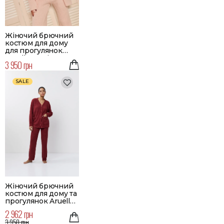
Жіночий брючний
костюм для дому
для прогулянок
Aruelle Jessica
3 950 грн
SALE
Жіночий брючний
костюм для дому та
прогулянок Aruelle
Merry
2 962 грн
3 950 грн