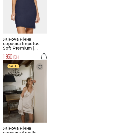
Жіноча нічна
сорочка Impetus
Soft Premium |
Колір темно-синій
1 950 грн
SALE
Жіноча нічна
сорочка Aruelle