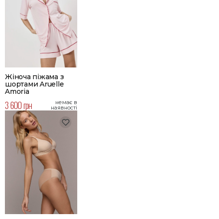
Жіноча піжама з
шортами Aruelle
Amoria
3 600 грн
немає в
наявності