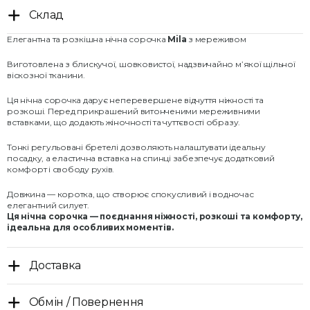
Склад
Елегантна та розкішна нічна сорочка
Mila
з мереживом
Виготовлена з блискучої, шовковистої, надзвичайно м’якої щільної
віскозної тканини.
Ця нічна сорочка дарує неперевершене відчуття ніжності та
розкоші. Перед прикрашений витонченими мереживними
вставками, що додають жіночності та чуттєвості образу.
Тонкі регульовані бретелі дозволяють налаштувати ідеальну
посадку, а еластична вставка на спинці забезпечує додатковий
комфорт і свободу рухів.
Довжина — коротка, що створює спокусливий і водночас
елегантний силует.
Ця нічна сорочка — поєднання ніжності, розкоші та комфорту,
ідеальна для особливих моментів.
Доставка
Обмін / Повернення