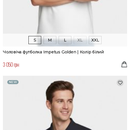
S
M
L
XL
XXL
Чоловіча футболка Impetus Golden | Колір білий
3 050 грн
NEW