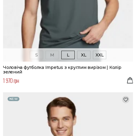
S
M
L
XL
XXL
Чоловіча футболка Impetus з круглим вирізом | Колір
зелений
1 970 грн
NEW