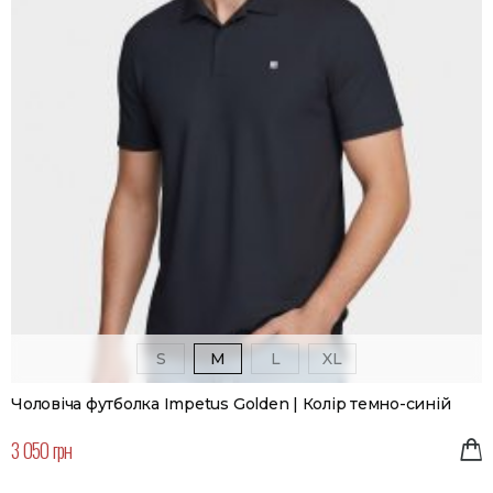
S
M
L
XL
Чоловіча футболка Impetus Golden | Колір темно-синій
3 050 грн