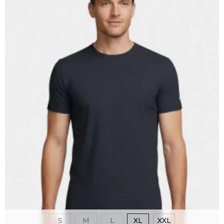
S
M
L
XL
XXL