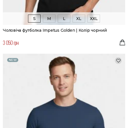
S
M
L
XL
XXL
Чоловіча футболка Impetus Golden | Колір чорний
3 050 грн
NEW