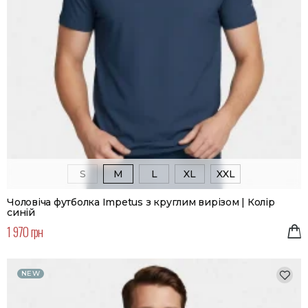
S
M
L
XL
XXL
Чоловіча футболка Impetus з круглим вирізом | Колір
синій
1 970 грн
NEW