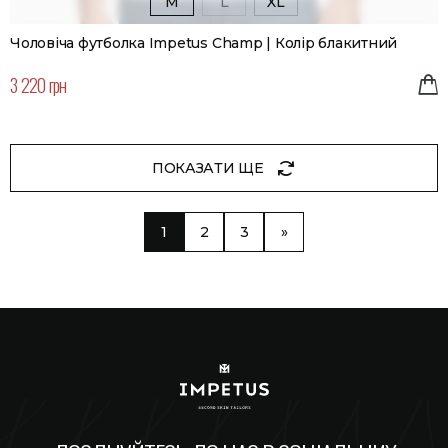
M
L
XL
Чоловіча футболка Impetus Champ | Колір блакитний
3 220 грн
ПОКАЗАТИ ЩЕ
1
2
3
»