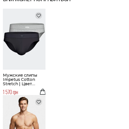
Мужские слипы
Impetus Cotton
Stretch | Цвет
серый, черный |
1 570 грн
Набор 2 шт.