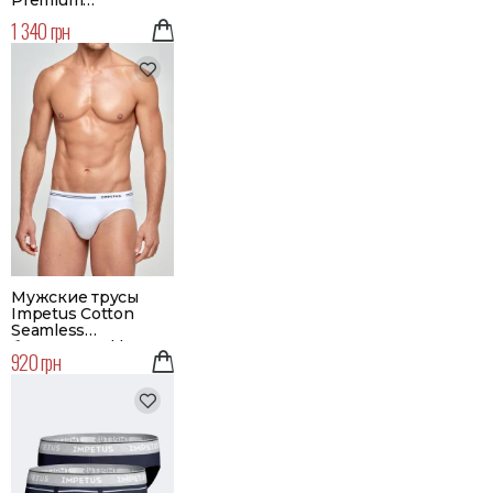
Premium
удлиненные | Цвет
1 340 грн
голубой
Мужские трусы
Impetus Cotton
Seamless
бесшовные | | Цвет
920 грн
белый