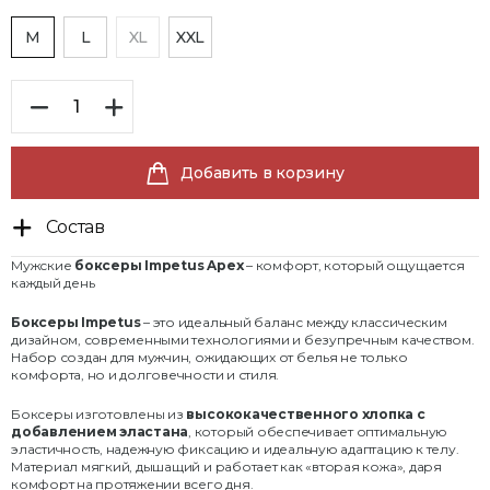
M
L
XL
XXL
Добавить в корзину
Состав
Мужские
боксеры Impetus Apex
– комфорт, который ощущается
каждый день
Боксеры Impetus
– это идеальный баланс между классическим
дизайном, современными технологиями и безупречным качеством.
Набор создан для мужчин, ожидающих от белья не только
комфорта, но и долговечности и стиля.
Боксеры изготовлены из
высококачественного хлопка с
добавлением эластана
, который обеспечивает оптимальную
эластичность, надежную фиксацию и идеальную адаптацию к телу.
Материал мягкий, дышащий и работает как «вторая кожа», даря
комфорт на протяжении всего дня.