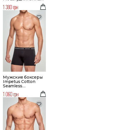
Цвет черный
1 380 грн
Мужские боксеры
Impetus Cotton
Seamless
бесшовные | | Цвет
1 060 грн
черный