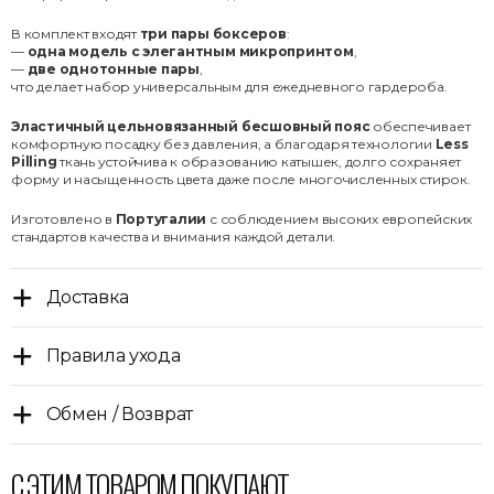
В комплект входят
три пары боксеров
:
—
одна модель с элегантным микропринтом
,
—
две однотонные пары
,
что делает набор универсальным для ежедневного гардероба.
Эластичный цельновязанный бесшовный пояс
обеспечивает
комфортную посадку без давления, а благодаря технологии
Less
Pilling
ткань устойчива к образованию катышек, долго сохраняет
форму и насыщенность цвета даже после многочисленных стирок.
Изготовлено в
Португалии
с соблюдением высоких европейских
стандартов качества и внимания каждой детали.
Доставка
Правила ухода
Обмен / Возврат
С ЭТИМ ТОВАРОМ ПОКУПАЮТ