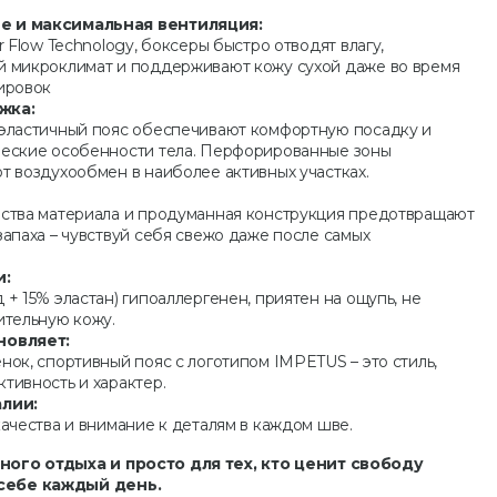
 и максимальная вентиляция:
 Flow Technology, боксеры быстро отводят влагу,
 микроклимат и поддерживают кожу сухой даже во время
ировок
жка:
эластичный пояс обеспечивают комфортную посадку и
еские особенности тела. Перфорированные зоны
т воздухообмен в наиболее активных участках.
ства материала и продуманная конструкция предотвращают
апаха – чувствуй себя свежо даже после самых
и:
+ 15% эластан) гипоаллергенен, приятен на ощупь, не
ительную кожу.
новляет:
ок, спортивный пояс с логотипом IMPETUS – это стиль,
тивность и характер.
алии:
ачества и внимание к деталям в каждом шве.
ного отдыха и просто для тех, кто ценит свободу
себе каждый день.