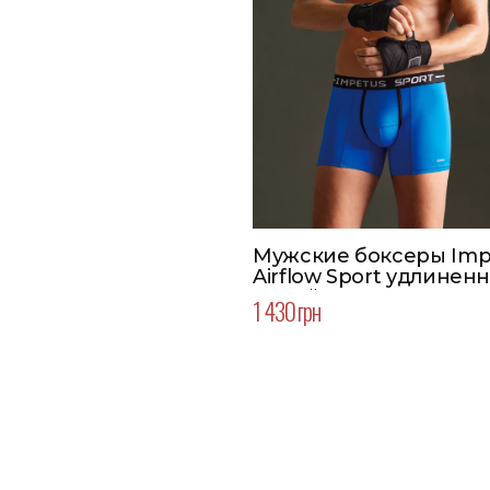
Мужские боксеры Imp
Airflow Sport удлиненн
синий
1 430 грн