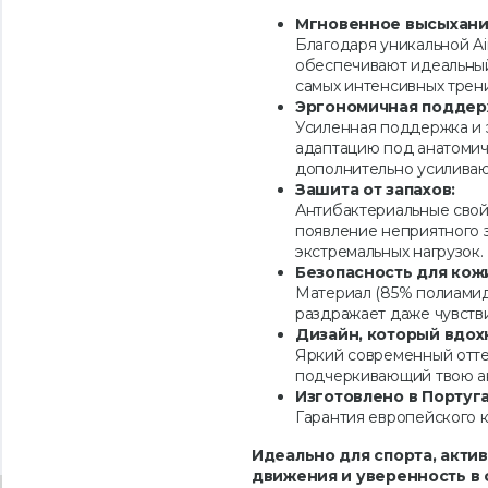
Мгновенное высыхание
Благодаря уникальной Air
обеспечивают идеальный
самых интенсивных трен
Эргономичная поддер
Усиленная поддержка и 
адаптацию под анатомич
дополнительно усиливаю
Зашита от запахов:
Антибактериальные свой
появление неприятного з
экстремальных нагрузок.
Безопасность для кож
Материал (85% полиамид 
раздражает даже чувств
Дизайн, который вдох
Яркий современный оттен
подчеркивающий твою ак
Изготовлено в Португ
Гарантия европейского к
Идеально для спорта, актив
движения и уверенность в 