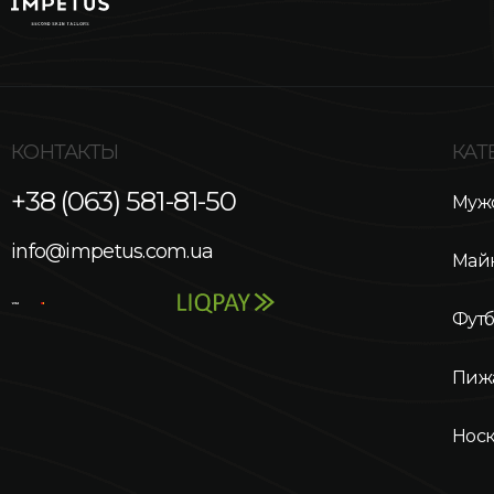
КОНТАКТЫ
КАТ
+38 (063) 581-81-50
Мужс
info@impetus.com.ua
Май
Фут
Пиж
Нос