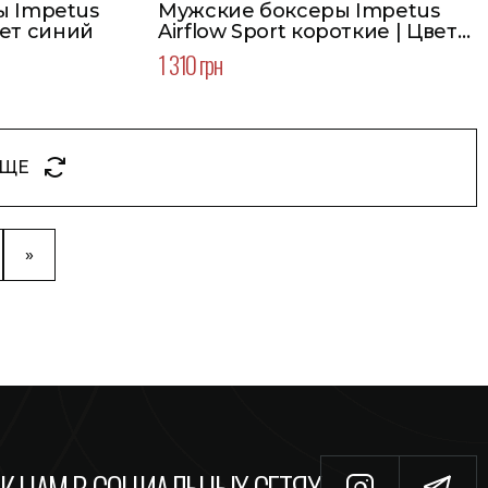
ы Impetus
Мужские боксеры Impetus
emium | Цвет синий
Airflow Sport короткие | Цвет
синий
1 310 грн
ЕЩЕ
»