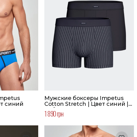
mpetus
Мужские боксеры Impetus
вет синий
Cotton Stretch | Цвет синий |
Набор 2 шт.
1 890 грн