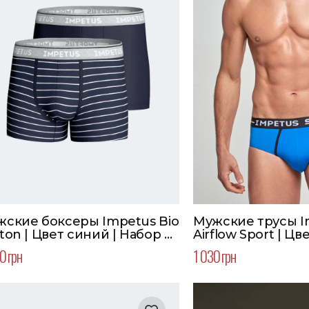
ские боксеры Impetus Bio
Мужские трусы I
ton | Цвет синий | Набор 2
Airflow Sport | Ц
0 грн
1 030 грн