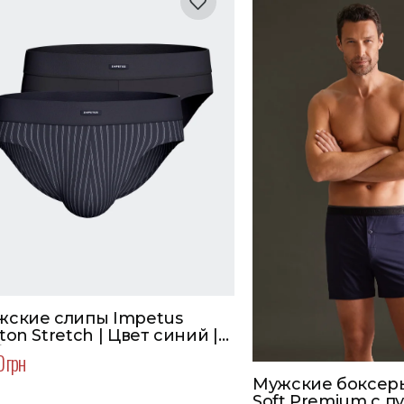
жские слипы Impetus
ton Stretch | Цвет синий |
ор 2 шт.
0 грн
Мужские боксер
Soft Premium с п