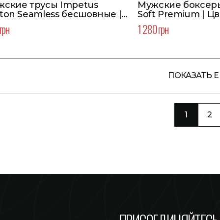
жские трусы Impetus
Мужские боксер
ton Seamless бесшовные |
Soft Pr
ет синий
грн
1 280 грн
ПОКАЗАТЬ 
1
2