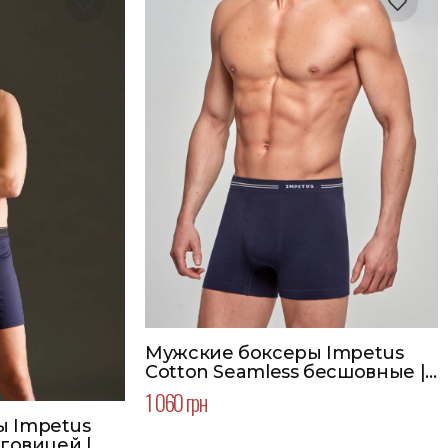
Мужские боксеры Impetus
Cotton Seamless бесшовные | |
Цвет синий
1 060 грн
ы Impetus
уговицей |