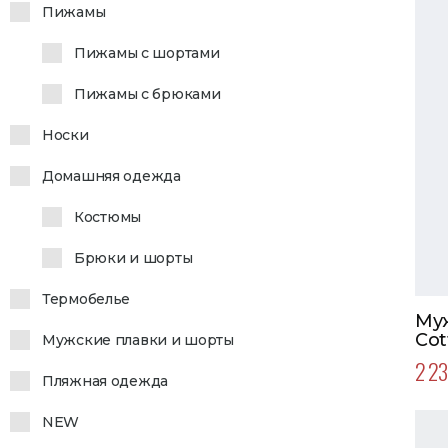
Пижамы
Пижамы с шортами
Пижамы с брюками
Носки
Домашняя одежда
Костюмы
Брюки и шорты
Термобелье
Муж
Cot
Мужские плавки и шорты
шт.
2 23
Пляжная одежда
NEW