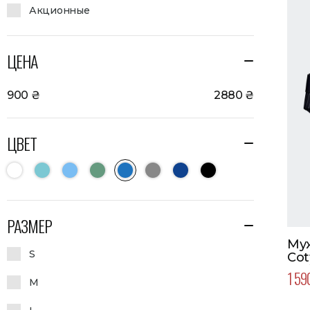
Акционные
ЦЕНА
900
₴
2880
₴
ЦВЕТ
РАЗМЕР
Му
S
Cot
Наб
1 59
M