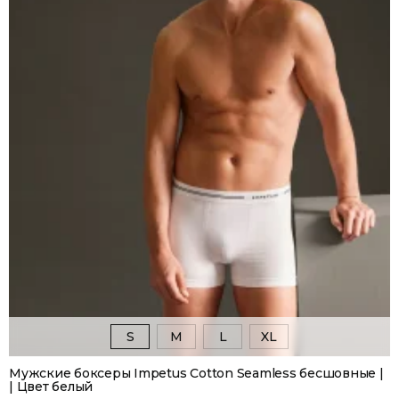
S
M
L
XL
Мужские боксеры Impetus Cotton Seamless бесшовные |
| Цвет белый