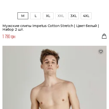
M
L
XL
XXL
3XL
4XL
Мужские слипы Impetus Cotton Stretch | Цвет белый |
Набор 2 шт.
1 790 грн