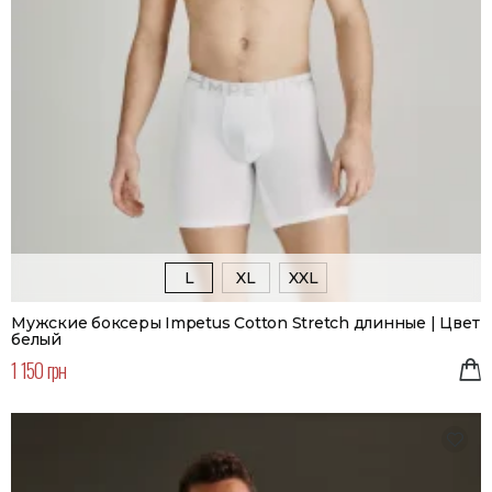
L
XL
XXL
Мужские боксеры Impetus Cotton Stretch длинные | Цвет
белый
1 150 грн