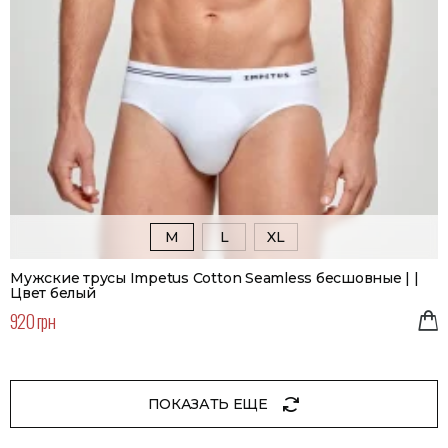
M
L
XL
Мужские трусы Impetus Cotton Seamless бесшовные | |
Цвет белый
920 грн
ПОКАЗАТЬ ЕЩЕ