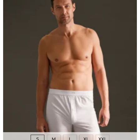
S
M
L
XL
XXL