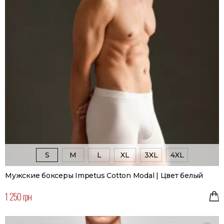
S
M
L
XL
3XL
4XL
Мужские боксеры Impetus Cotton Modal | Цвет белый
1 250 грн