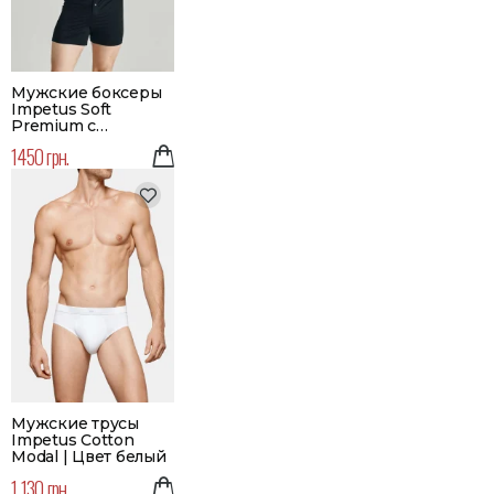
Мужские боксеры
Impetus Soft
Premium с
пуговицей | Цвет
1450 грн.
черный
Мужские трусы
Impetus Cotton
Modal | Цвет белый
1 130 грн