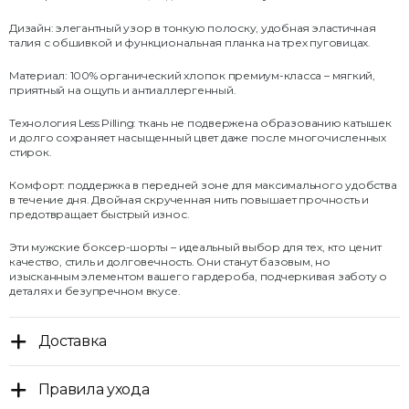
Дизайн: элегантный узор в тонкую полоску, удобная эластичная
талия с обшивкой и функциональная планка на трех пуговицах.
Материал: 100% органический хлопок премиум-класса – мягкий,
приятный на ощупь и антиаллергенный.
Технология Less Pilling: ткань не подвержена образованию катышек
и долго сохраняет насыщенный цвет даже после многочисленных
стирок.
Комфорт: поддержка в передней зоне для максимального удобства
в течение дня. Двойная скрученная нить повышает прочность и
предотвращает быстрый износ.
Эти мужские боксер-шорты – идеальный выбор для тех, кто ценит
качество, стиль и долговечность. Они станут базовым, но
изысканным элементом вашего гардероба, подчеркивая заботу о
деталях и безупречном вкусе.
Доставка
Правила ухода