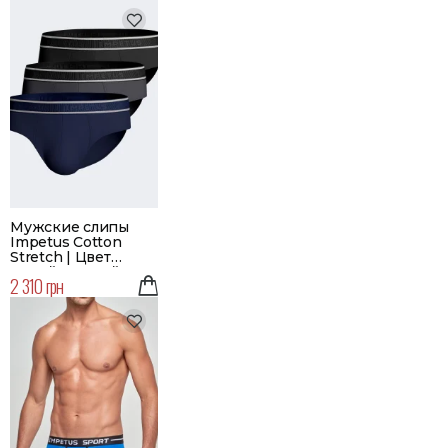
Мужские слипы
Impetus Cotton
Stretch | Цвет
серый, черный,
2 310 грн
синий | Набор 3 шт.