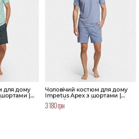
м для дому
Чоловічий костюм для дому
 шортами |
Impetus Apex з шортами |
й
Колір блакитний
3 180 грн