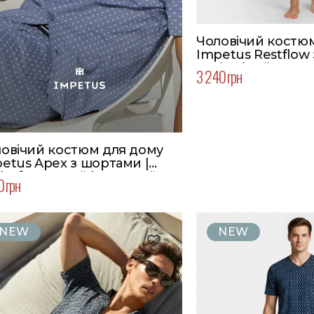
Чоловічий костю
Impetus Restflow
Колір сірий
3 240 грн
овічий костюм для дому
etus Apex з шортами |
ір блакитний | Великий
0 грн
мір
NEW
NEW