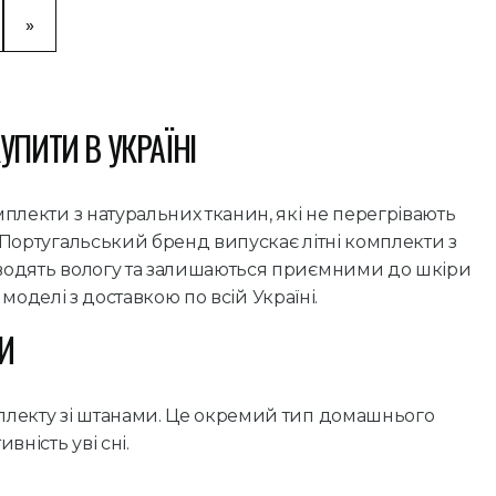
»
УПИТИ В УКРАЇНІ
мплекти з натуральних тканин, які не перегрівають
. Португальський бренд випускає літні комплекти з
дводять вологу та залишаються приємними до шкіри
і моделі з доставкою по всій Україні.
И
мплекту зі штанами. Це окремий тип домашнього
вність уві сні.