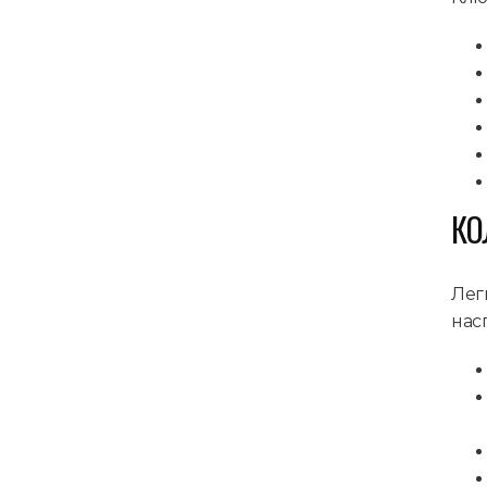
КО
Лег
нас