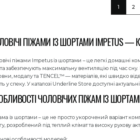
1
2
ЛОВІЧІ ПІЖАМИ ІЗ ШОРТАМИ IMPETUS — К
овічі піжами Impetus із шортами – це легкі домашні ко
о та забезпечують максимальну вентиляцію під час сну
овни, модалу та TENCEL™ — матеріалів, які швидко ві
ть у спеку. У каталозі Underline Store доступні актуальн
ОБЛИВОСТІ ЧОЛОВІЧИХ ПІЖАМ ІЗ ШОРТАМ
ама із шортами – це не просто укорочений варіант ко
у, розроблений під теплий клімат та високу рухову акти
чові особливості моделей: