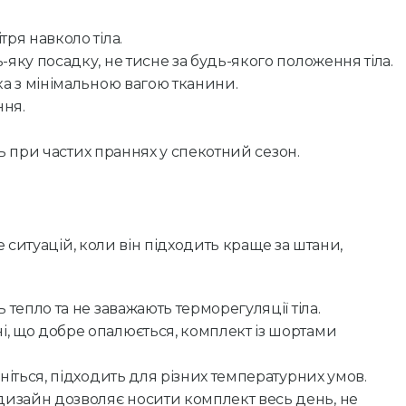
ря навколо тіла.
-яку посадку, не тисне за будь-якого положення тіла.
а з мінімальною вагою тканини.
ня.
ть при частих праннях у спекотний сезон.
 ситуацій, коли він підходить краще за штани,
тепло та не заважають терморегуляції тіла.
, що добре опалюється, комплект із шортами
ніться, підходить для різних температурних умов.
изайн дозволяє носити комплект весь день, не