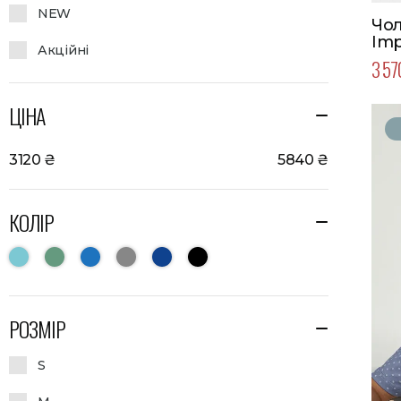
NEW
Чол
Imp
Акційні
Кол
3 57
роз
ЦІНА
3120
₴
5840
₴
КОЛІР
РОЗМІР
S