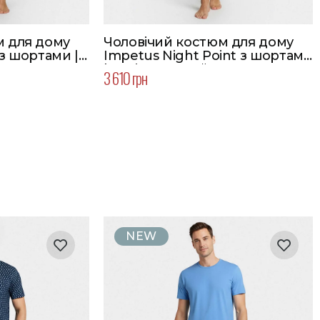
м для дому
Чоловічий костюм для дому
 з шортами |
Impetus Night Point з шортами
| Колір зелений
3 610 грн
NEW