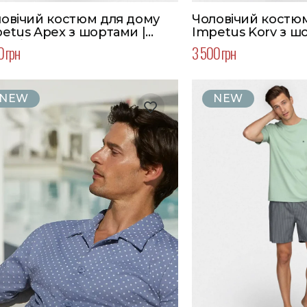
овічий костюм для дому
Чоловічий костю
etus Apex з шортами |
Impetus Korv з ш
ір блакитний | Великий
Колір синій | Вел
0 грн
3 500 грн
мір
NEW
NEW