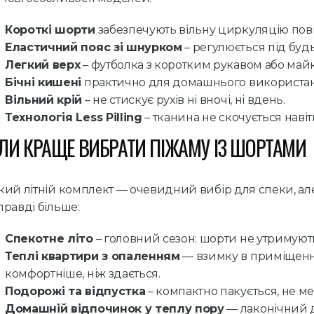
Короткі шорти
забезпечують вільну циркуляцію повіт
Еластичний пояс зі шнурком
– регулюється під будь
Легкий верх
– футболка з коротким рукавом або майк
Бічні кишені
практично для домашнього використан
Вільний крій
– не стискує рухів ні вночі, ні вдень.
Технологія Less Pilling
– тканина не скочується наві
ЛИ КРАЩЕ ВИБРАТИ ПІЖАМУ ІЗ ШОРТАМИ
кий літній комплект — очевидний вибір для спеки, але
правді більше:
Спекотне літо
– головний сезон: шорти не утримують 
Теплі квартири з опаленням
— взимку в приміщенні
комфортніше, ніж здається.
Подорожі та відпустка
– компактно пакується, не ме
Домашній відпочинок у теплу пору
— лаконічний д