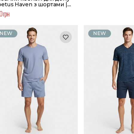
etus Haven з шортами |
ір блакитний
0 грн
NEW
NEW