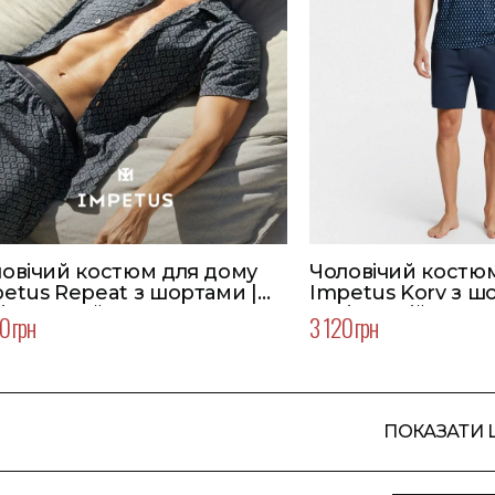
овічий костюм для дому
Чоловічий костю
etus Repeat з шортами |
Impetus Korv з ш
ір чорний
Колір синій
0 грн
3 120 грн
ПОКАЗАТИ 