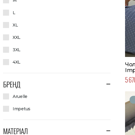
M
L
XL
XXL
3XL
4XL
Чол
Imp
Кол
5 67
роз
БРЕНД
Aruelle
Impetus
МАТЕРІАЛ