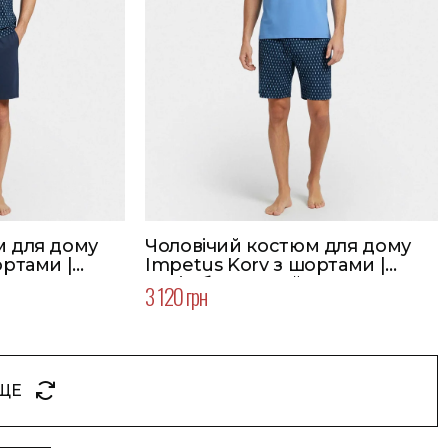
м для дому
Чоловічий костюм для дому
ортами |
Impetus Korv з шортами |
Колір блакитний
3 120 грн
ЩЕ