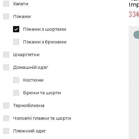
Халати
Imp
Кол
3 34
Піжами
Піжами з шортами
Піжами з брюками
Шкарпетки
Домашній одяг
Костюми
Брюки та шорти
Термобілизна
Чоловічі плавки та шорти
Пляжний одяг