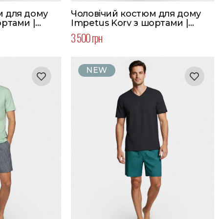
м для дому
Чоловічий костюм для дому
ортами |
Impetus Korv з шортами |
икий розмір
Колір блакитний | Великий
3 500 грн
розмір
NEW