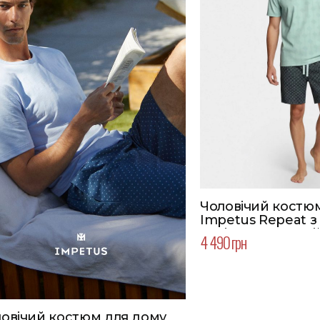
Чоловічий костю
Impetus Repeat з
Колір темно-сині
4 490 грн
овічий костюм для дому