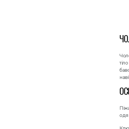
ЧО
Чол
тіл
бав
наві
ОС
Піж
одяг
Клю