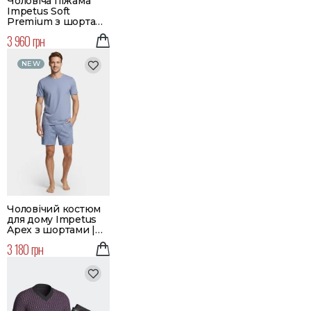
Чоловіча піжама
Impetus Soft
Premium з шортами
| Колір сірий
3 960 грн
NEW
Чоловічий костюм
для дому Impetus
Apex з шортами |
Колір блакитний
3 180 грн