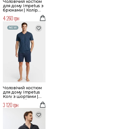
Чоловічий костюм
для дому Impetus з
брюками | Колір
синій
4 260 грн
NEW
Чоловічий костюм
для дому Impetus
Korv з шортами |
Колір синій
3 120 грн