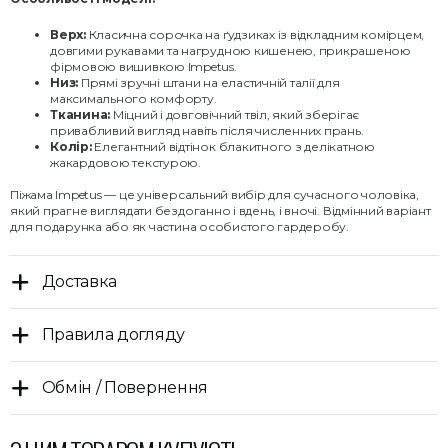
Верх:
Класична сорочка на ґудзиках із відкладним комірцем,
довгими рукавами та нагрудною кишенею, прикрашеною
фірмовою вишивкою Impetus.
Низ:
Прямі зручні штани на еластичній талії для
максимального комфорту.
Тканина:
Міцний і довговічний твіл, який зберігає
привабливий вигляд навіть після численних прань.
Колір:
Елегантний відтінок блакитного з делікатною
жакардовою текстурою.
Піжама Impetus — це універсальний вибір для сучасного чоловіка,
який прагне виглядати бездоганно і вдень, і вночі. Відмінний варіант
для подарунка або як частина особистого гардеробу.
Доставка
Правила догляду
Обмін / Повернення