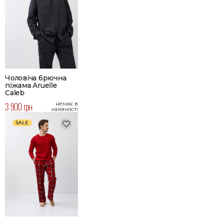
Чоловіча брючна
піжама Aruelle
Caleb
3 900 грн
немає в
наявності
SALE