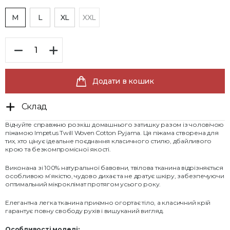
M
L
XL
XXL
Додати в кошик
Склад
Відчуйте справжню розкіш домашнього затишку разом із чоловічою
піжамою Impetus Twill Woven Cotton Pyjama. Ця піжама створена для
тих, хто цінує ідеальне поєднання класичного стилю, дбайливого
крою та безкомпромісної якості.
Виконана зі 100% натуральної бавовни, твілова тканина відрізняється
особливою м’якістю, чудово дихає та не дратує шкіру, забезпечуючи
оптимальний мікроклімат протягом усього року.
Елегантна легка тканина приємно огортає тіло, а класичний крій
гарантує повну свободу рухів і вишуканий вигляд.
Особливості моделі: