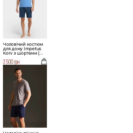
Чоловічий костюм
для дому Impetus
Korv з шортами |
Колір блакитний |
3 500 грн
Великий розмір