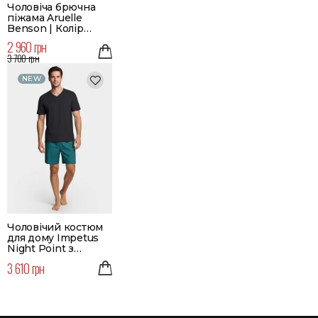
Чоловіча брючна
піжама Aruelle
Benson | Колір
червоний
2 960 грн
3 700 грн
NEW
Чоловічий костюм
для дому Impetus
Night Point з
шортами | Колір
3 610 грн
зелений