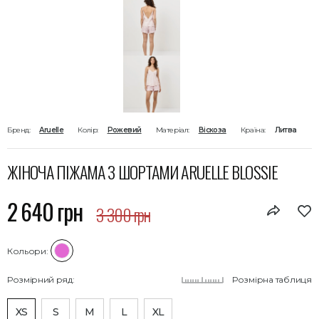
Бренд:
Aruelle
Колір:
Рожевий
Матеріал:
Віскоза
Країна:
Литва
ЖІНОЧА ПІЖАМА З ШОРТАМИ ARUELLE BLOSSIE
2 640 грн
3 300 грн
Кольори:
Розмірний ряд:
Розмірна таблиця
XS
S
M
L
XL