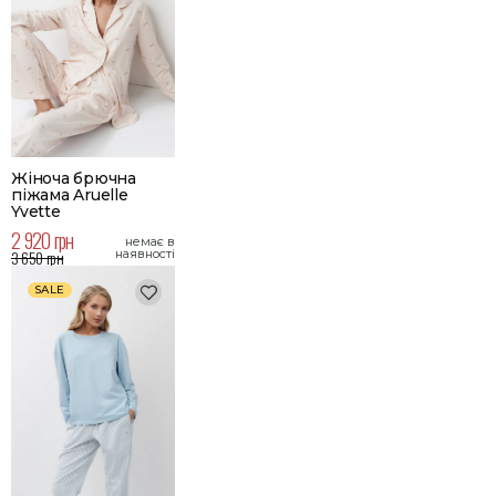
Жіноча брючна
піжама Aruelle
Yvette
2 920 грн
немає в
3 650 грн
наявності
SALE