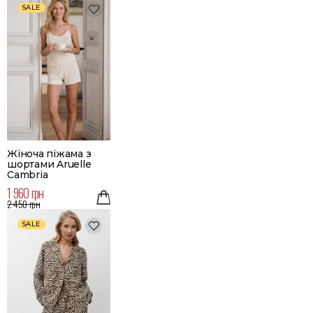
SALE
Жіноча піжама з
шортами Aruelle
Cambria
1 960 грн
2 450 грн
SALE