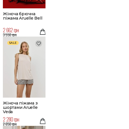
Жіноча брючна
піжама Aruelle Bell
2 662 грн
3 550 грн
SALE
Жіноча піжама з
шортами Aruelle
Veda
2 280 грн
2 850 грн