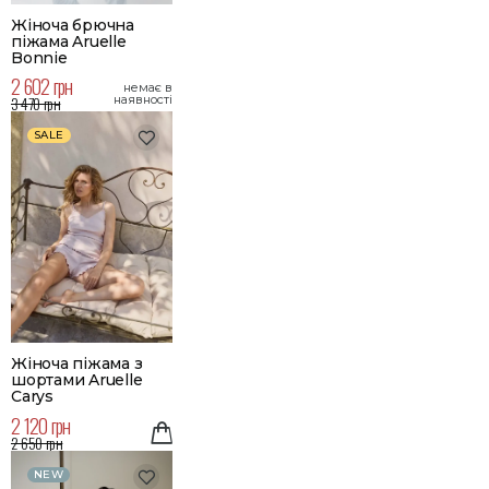
Жіноча брючна
піжама Aruelle
Bonnie
2 602 грн
немає в
3 470 грн
наявності
SALE
Жіноча піжама з
шортами Aruelle
Carys
2 120 грн
2 650 грн
NEW