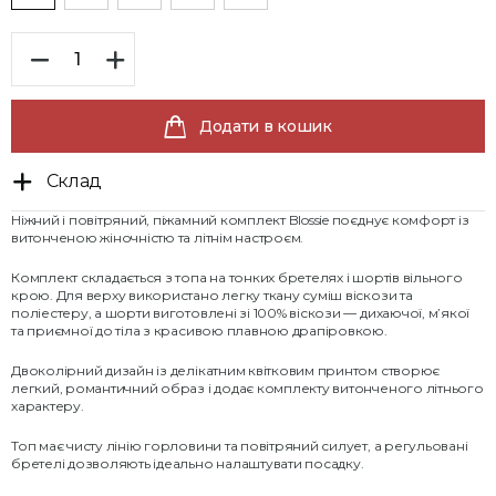
Додати в кошик
Склад
Ніжний і повітряний, піжамний комплект Blossie поєднує комфорт із
витонченою жіночністю та літнім настроєм.
Комплект складається з топа на тонких бретелях і шортів вільного
крою. Для верху використано легку ткану суміш віскози та
поліестеру, а шорти виготовлені зі 100% віскози — дихаючої, м’якої
та приємної до тіла з красивою плавною драпіровкою.
Двоколірний дизайн із делікатним квітковим принтом створює
легкий, романтичний образ і додає комплекту витонченого літнього
характеру.
Топ має чисту лінію горловини та повітряний силует, а регульовані
бретелі дозволяють ідеально налаштувати посадку.