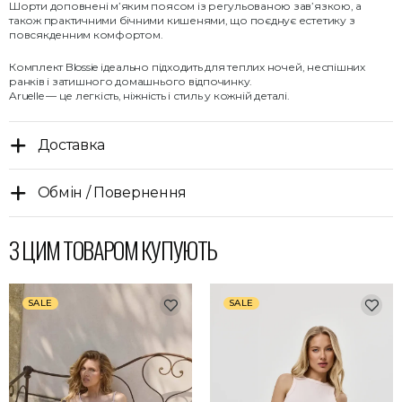
Шорти доповнені м’яким поясом із регульованою зав’язкою, а
також практичними бічними кишенями, що поєднує естетику з
повсякденним комфортом.
Комплект Blossie ідеально підходить для теплих ночей, неспішних
ранків і затишного домашнього відпочинку.
Aruelle — це легкість, ніжність і стиль у кожній деталі.
Доставка
Обмін / Повернення
З ЦИМ ТОВАРОМ КУПУЮТЬ
SALE
SALE