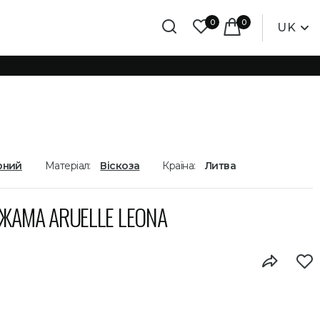
0
0
UK
рний
Матеріал:
Віскоза
Країна:
Литва
ЖАМА ARUELLE LEONA