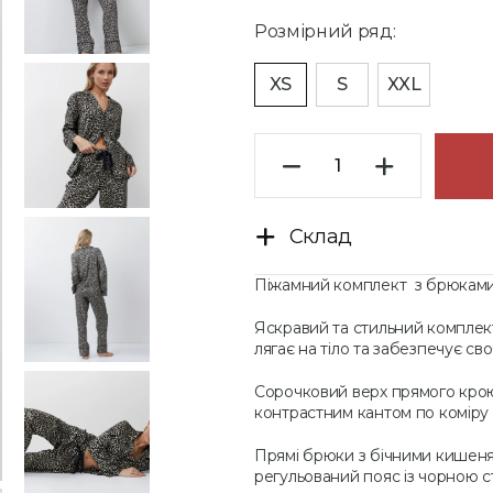
Розмірний ряд:
XS
S
XXL
Склад
Піжамний комплект з брюкам
Яскравий та стильний комплект
лягає на тіло та забезпечує сво
Сорочковий верх прямого кро
контрастним кантом по коміру 
Прямі брюки з бічними кишеням
регульований пояс із чорною с