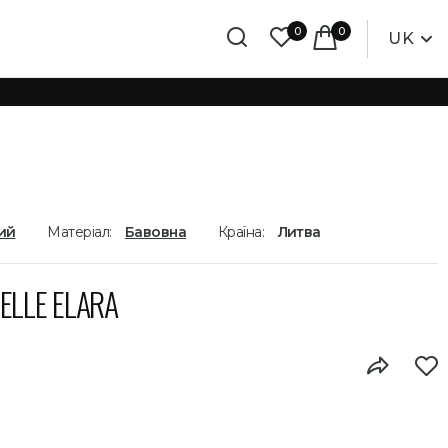
0
0
UK
ий
Матеріал:
Бавовна
Країна:
Литва
ELLE ELARA