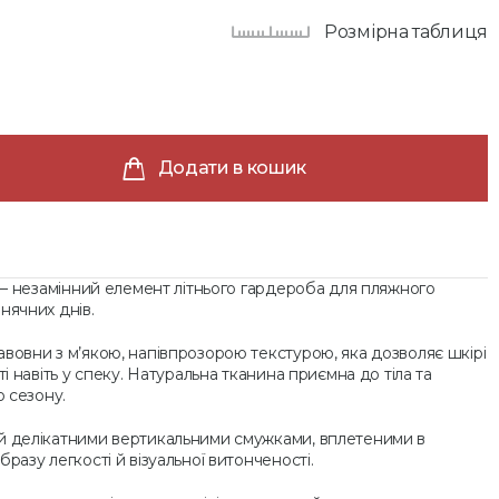
Розмірна таблиця
Додати в кошик
a — незамінний елемент літнього гардероба для пляжного
нячних днів.
вовни з м’якою, напівпрозорою текстурою, яка дозволяє шкірі
ті навіть у спеку. Натуральна тканина приємна до тіла та
о сезону.
й делікатними вертикальними смужками, вплетеними в
разу легкості й візуальної витонченості.