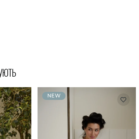
УЮТЬ
NEW