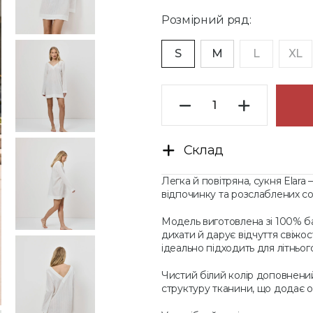
Розмірний ряд:
S
M
L
XL
Склад
Легка й повітряна, сукня Elar
відпочинку та розслаблених со
Модель виготовлена зі 100% ба
дихати й дарує відчуття свіжос
ідеально підходить для літньог
Чистий білий колір доповнени
структуру тканини, що додає об