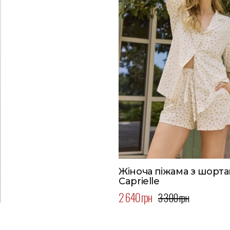
Жіноча піжама з шорта
Caprielle
2 640 грн
3 300 грн