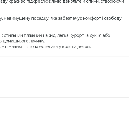
заду красиво підкреслює лінію декольте й спини, створюючи
ьну, невимушену посадку, яка забезпечує комфорт і свободу
 як стильний пляжний накид, легка курортна сукня або
го домашнього лаунжу.
 мінімалізм і жіноча естетика у кожній деталі.