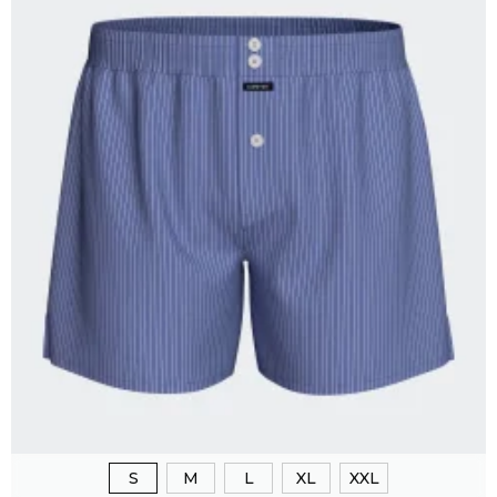
S
M
L
XL
XXL