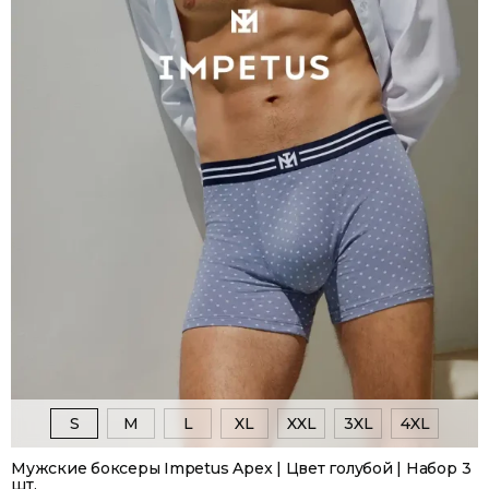
S
M
L
XL
XXL
3XL
4XL
Мужские боксеры Impetus Apex | Цвет голубой | Набор 3
шт.