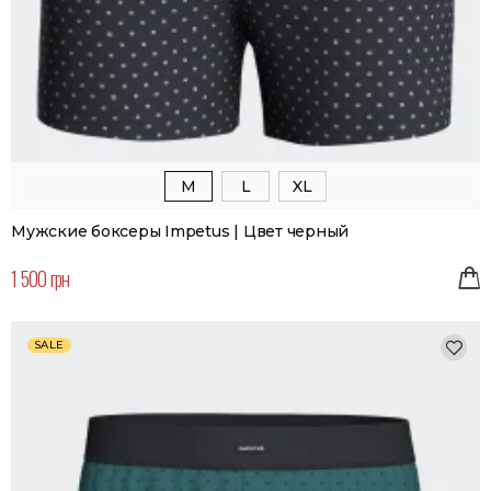
M
L
XL
Мужские боксеры Impetus | Цвет черный
1 500 грн
SALE