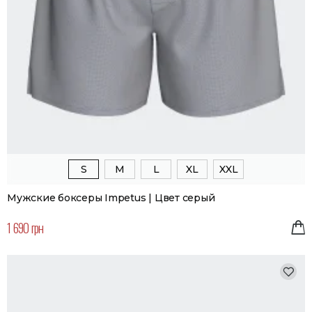
S
M
L
XL
XXL
Мужские боксеры Impetus | Цвет серый
1 690 грн