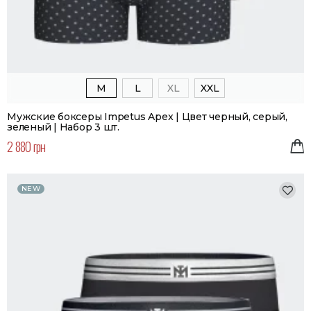
M
L
XL
XXL
Мужские боксеры Impetus Apex | Цвет черный, серый,
зеленый | Набор 3 шт.
2 880 грн
NEW