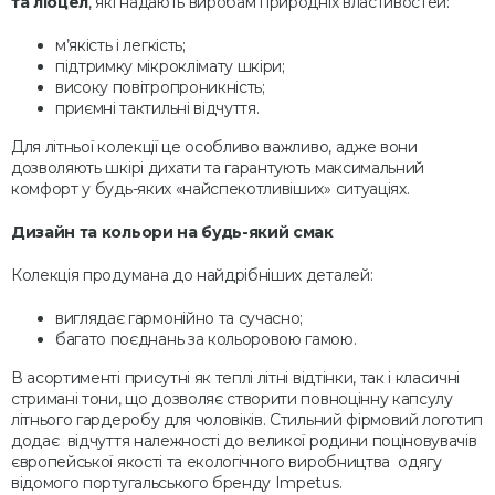
та ліоцел
, які надають виробам природніх властивостей:
м’якість і легкість;
підтримку мікроклімату шкіри;
високу повітропроникність;
приємні тактильні відчуття.
Для літньої колекції це особливо важливо, адже вони
дозволяють шкірі дихати та гарантують максимальний
комфорт у будь-яких «найспекотливіших» ситуаціях.
Дизайн та кольори на будь-який смак
Колекція продумана до найдрібніших деталей:
виглядає гармонійно та сучасно;
багато поєднань за кольоровою гамою.
В асортименті присутні як теплі літні відтінки, так і класичні
стримані тони, що дозволяє створити повноцінну капсулу
літнього гардеробу для чоловіків. Стильний фірмовий логотип
додає відчуття належності до великої родини поціновувачів
європейської якості та екологічного виробництва одягу
відомого португальського бренду Impetus.